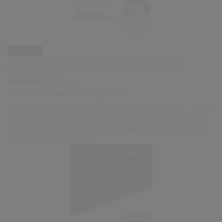
消化器内科
下部消化管
内視鏡システム
スコープ
スクリーニング
診断
医療従事者向けコンテンツ
NBI＋TXI™ Clinical Library Case07
NBIの観察性能とTXIの画像強調技術を融合した「NBI＋TXIモード」。実臨床
において本モードを使用した先生方の使用経験を通じて、病変視認性や診断
支援への可能性を多角的にご紹介します。各臓器・症例における評価や実際
の使用感を、ぜひご覧ください。