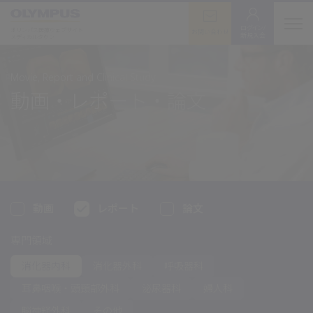
ログイン/
オリンパス医療ウェブサイト
お問い合わせ
新規入会
メディカルタウン
Movie, Report and Clinical Study
動画・レポート・論文
動画
レポート
論文
専門領域
消化器内科
消化器外科
呼吸器科
耳鼻咽喉・
頭頸部外科
泌尿器科
婦人科
脳神経外科
その他