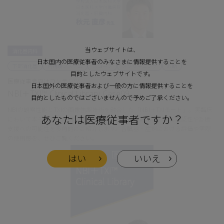
当ウェブサイトは、
消化器内科
日本国内の医療従事者のみなさまに情報提供することを
下部消化管
内視鏡システム
スコープ
スクリーニング
診断
目的としたウェブサイトです。
医療従事者向けコンテンツ
日本国外の医療従事者および一般の方に情報提供することを
NBI＋TXI™ Clinical Library Case09
目的としたものではございませんので予めご了承ください。
NBIの観察性能とTXIの画像強調技術を融合した「NBI＋TXIモード」。実臨床
あなたは医療従事者ですか？
において本モードを使用した先生方の使用経験を通じて、病変視認性や診断
支援への可能性を多角的にご紹介します。各臓器・症例における評価や実際
の使用感を、ぜひご覧ください。
はい
いいえ