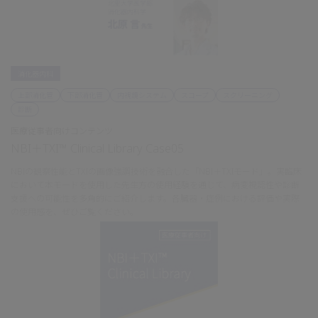
消化器内科
上部消化管
下部消化管
内視鏡システム
スコープ
スクリーニング
診断
医療従事者向けコンテンツ
NBI＋TXI™ Clinical Library Case05
NBIの観察性能とTXIの画像強調技術を融合した「NBI＋TXIモード」。実臨床
において本モードを使用した先生方の使用経験を通じて、病変視認性や診断
支援への可能性を多角的にご紹介します。各臓器・症例における評価や実際
の使用感を、ぜひご覧ください。