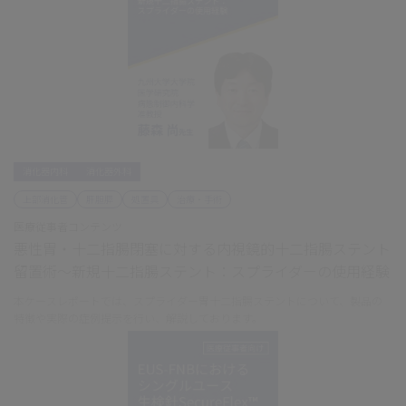
消化器内科
消化器外科
上部消化管
肝胆膵
処置具
治療・手術
医療従事者コンテンツ
悪性胃・十二指腸閉塞に対する内視鏡的十二指腸ステント
留置術～新規十二指腸ステント：スプライダーの使用経験
本ケースレポートでは、スプライダー胃十二指腸ステントについて、製品の
特徴や実際の症例提示を行い、解説しております。