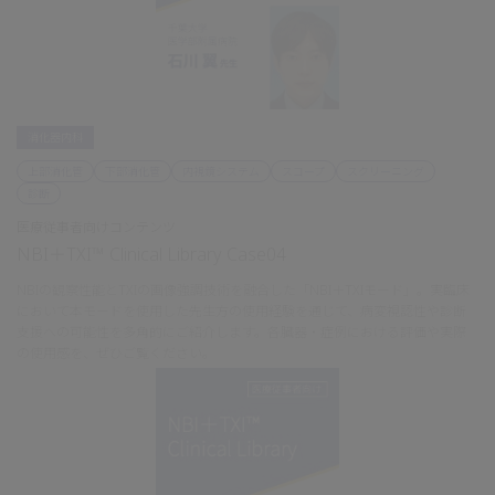
消化器内科
上部消化管
下部消化管
内視鏡システム
スコープ
スクリーニング
診断
医療従事者向けコンテンツ
NBI＋TXI™ Clinical Library Case04
NBIの観察性能とTXIの画像強調技術を融合した「NBI＋TXIモード」。実臨床
において本モードを使用した先生方の使用経験を通じて、病変視認性や診断
支援への可能性を多角的にご紹介します。各臓器・症例における評価や実際
の使用感を、ぜひご覧ください。