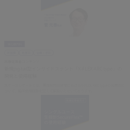
消化器内科
肝胆膵
処置具
治療・手術
医療従事者コンテンツ
新規pig-tail型インサイドステント「X-FLEX ARC type」の
開発と使用経験
本ケースレポートでは、悪性肝門部狭窄におけるX-FLEX ARC typeの有用性に
ついて、臨床使用経験を交えて解説いただいております。