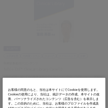
消化器内科
上部消化管
内視鏡システム
スコープ
スクリーニング
診断
医療従事者向けコンテンツ
NBI＋TXI™ Clinical Library Case10
NBIの観察性能とTXIの画像強調技術を融合した「NBI＋TXIモード」。実臨床
において本モードを使用した先生方の使用経験を通じて、病変視認性や診断
支援への可能性を多角的にご紹介します。各臓器・症例における評価や実際
お客様の同意のもと、当社は本サイトにてCookieを使用します。
の使用感を、ぜひご覧ください。
Cookieの使用により、当社は、統計データの作成、本サイトの改
善、パーソナライズされたコンテンツ（広告を含む）を表示しま
す。この目的のために、当社は、お客様のプロファイルを作成及
びサービスプロバイバーへのデータ提供をする場合があります。