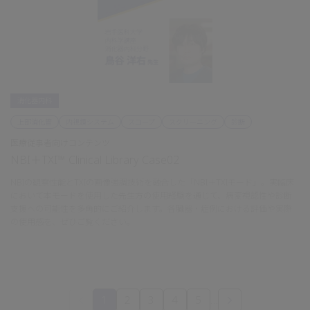
消化器内科
上部消化管
内視鏡システム
スコープ
スクリーニング
診断
医療従事者向けコンテンツ
NBI＋TXI™ Clinical Library Case02
NBIの観察性能とTXIの画像強調技術を融合した「NBI＋TXIモード」。実臨床
において本モードを使用した先生方の使用経験を通じて、病変視認性や診断
支援への可能性を多角的にご紹介します。各臓器・症例における評価や実際
の使用感を、ぜひご覧ください。
1
2
3
4
5
…