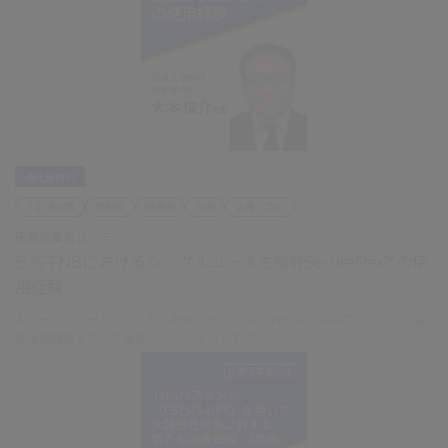
消化器内科
上部消化管
肝胆膵
処置具
診断
治療・手術
医療従事者コンテンツ
EUS-FNBにおけるシングルユース生検針SecureFlex™の使
用経験
本ケースレポートでは、EUS-FNBにおけるSecureFlexの有用性について、臨
床使用経験を交えて解説いただいております。