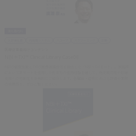
消化器内科
上部消化管
内視鏡システム
スコープ
スクリーニング
診断
医療従事者向けコンテンツ
NBI＋TXI™ Clinical Library Case08
NBIの観察性能とTXIの画像強調技術を融合した「NBI＋TXIモード」。実臨床
において本モードを使用した先生方の使用経験を通じて、病変視認性や診断
支援への可能性を多角的にご紹介します。各臓器・症例における評価や実際
の使用感を、ぜひご覧ください。