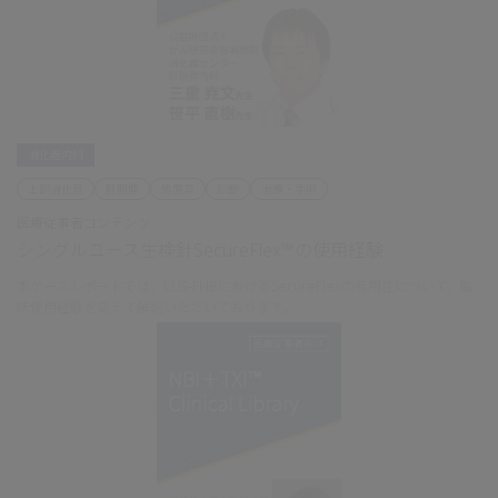
消化器内科
上部消化管
肝胆膵
処置具
診断
治療・手術
医療従事者コンテンツ
シングルユース生検針SecureFlex™の使用経験
本ケースレポートでは、EUS-FNBにおけるSecureFlexの有用性について、臨
床使用経験を交えて解説いただいております。