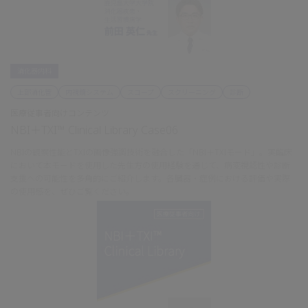
消化器内科
上部消化管
内視鏡システム
スコープ
スクリーニング
診断
医療従事者向けコンテンツ
NBI＋TXI™ Clinical Library Case06
NBIの観察性能とTXIの画像強調技術を融合した「NBI＋TXIモード」。実臨床
において本モードを使用した先生方の使用経験を通じて、病変視認性や診断
支援への可能性を多角的にご紹介します。各臓器・症例における評価や実際
の使用感を、ぜひご覧ください。