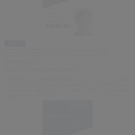
消化器内科
上部消化管
内視鏡システム
スコープ
スクリーニング
診断
医療従事者向けコンテンツ
NBI＋TXI™ Clinical Library Case03
NBIの観察性能とTXIの画像強調技術を融合した「NBI＋TXIモード」。実臨床
において本モードを使用した先生方の使用経験を通じて、病変視認性や診断
支援への可能性を多角的にご紹介します。各臓器・症例における評価や実際
の使用感を、ぜひご覧ください。