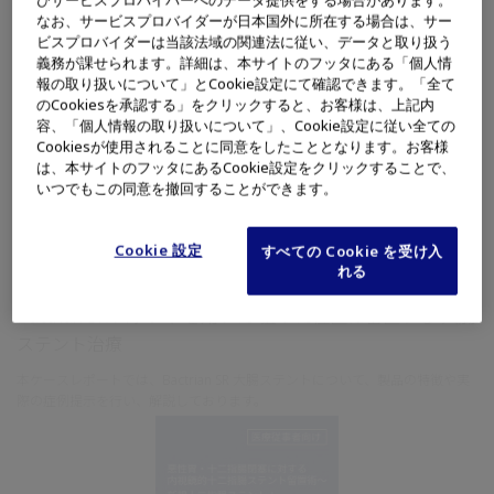
なお、サービスプロバイダーが日本国外に所在する場合は、サー
ビスプロバイダーは当該法域の関連法に従い、データと取り扱う
義務が課せられます。詳細は、本サイトのフッタにある「個人情
報の取り扱いについて」とCookie設定にて確認できます。「全て
のCookiesを承認する」をクリックすると、お客様は、上記内
容、「個人情報の取り扱いについて」、Cookie設定に従い全ての
Cookiesが使用されることに同意をしたこととなります。お客様
は、本サイトのフッタにあるCookie設定をクリックすることで、
いつでもこの同意を撤回することができます。
消化器内科
消化器外科
Cookie 設定
すべての Cookie を受け入
下部消化管
処置具
治療・手術
れる
医療従事者コンテンツ
Bactrian SR ステントを用いた”狙った位置に留置する”大腸
ステント治療
本ケースレポートでは、Bactrian SR 大腸ステントについて、製品の特徴や実
際の症例提示を行い、解説しております。