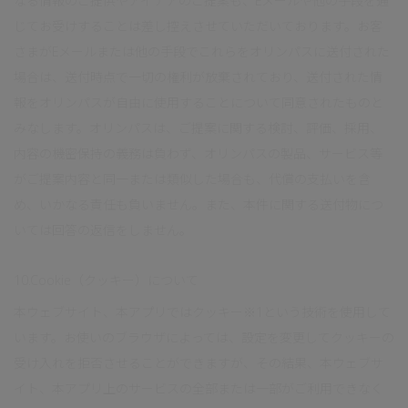
なる情報のご提供やアイデアのご提案も、Eメールや他の手段を通
じてお受けすることは差し控えさせていただいております。お客
さまがEメールまたは他の手段でこれらをオリンパスに送付された
場合は、送付時点で一切の権利が放棄されており、送付された情
報をオリンパスが自由に使用することについて同意されたものと
みなします。オリンパスは、ご提案に関する検討、評価、採用、
内容の機密保持の義務は負わず、オリンパスの製品、サービス等
がご提案内容と同一または類似した場合も、代償の支払いを含
め、いかなる責任も負いません。また、本件に関する送付物につ
いては回答の返信をしません。
10.Cookie（クッキー）について
本ウェブサイト、本アプリではクッキー※1という技術を使用して
います。お使いのブラウザによっては、設定を変更してクッキーの
受け入れを拒否させることができますが、その結果、本ウェブサ
イト、本アプリ上のサービスの全部または一部がご利用できなく