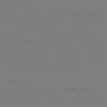
2. 閲覧環境について
本ウェブサイト、本アプリでは、ブラウザや使用機器など表示環
境の仕様によって動作が異なる場合があります。あらかじめご了承
ください。最適な状態でご利用いただくためには、最新のブラウ
ザ環境（Microsoft Edge、Firefox、Google Chrome、Safariな
ど）での閲覧を推奨いたします。本ウェブサイト、本アプリで
は、CSSとJavaScriptを有効にしてください。一部のコンテンツで
は、外部プラグインおよびヘルパーアプリケーションが必要な場
合があります。インストールされていないお客さまは、ダウンロ
ードしてご利用くださいますようお願いします。
3. 著作権について
本ウェブサイト、本アプリが提供する文書、画像、映像、サウン
ド、プログラム等（以下「文書等」といいます）の著作権は、特
段の定めがない限りオリンパスまたはそのグループ会社が保有し