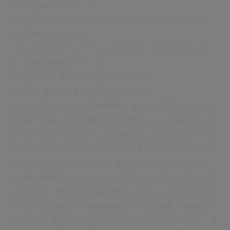
・公序良俗に反するサイト。
・特定の個人や団体について誹謗中傷や名誉を毀損しているか、
その可能性のあるサイト。
・リンクにより本ウェブサイト、本アプリへアクセスするに際
し、利用者に課金するサイト。
・弊社の信用を損なう可能性のあるサイト。
・その他、弊社が不適当と判断するサイト。
(4) リンク元のサイトが上記諸事項のいずれかに違反していること
が判明した場合、または理由を問わず弊社がリンク削除の申し入
れをした場合は、直ちにリンクを削除していただきます。本ウェ
ブサイト、本アプリにリンクをしている第三者のサイトは、それ
ぞれのリンク元サイトの運営者の責任で管理、運営されるもの
で、弊社の管理下にはありません。当該サイトおよびそのコンテ
ンツについて、弊社は一切の責任を負いません。またこれらの利
用で生じた第三者からの損害賠償を含む一切の損害、苦情につい
ても、弊社は責任を負わないものとします。 本ウェブサイト、本