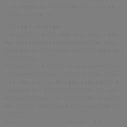
よび本ご利用条件に従っていただける場合には、リンクを掲載し
ていただくことが可能です。
リンクを掲載する際の遵守事項：
(1) 本ウェブサイト、本アプリの情報やURLは、予告なしに変更・
中止・削除する場合がありますのであらかじめご了承ください。
URLの修正などのメンテナンスはそれぞれのサイトの運営者の責任
で行ってください。
(2) 本ウェブサイト、本アプリへリンクする場合は必ずテキストリ
ンク形式を使用してください。リンクバナーとして弊社のロゴマ
ークをご使用されることは、弊社の書面による事前許諾がない限
り禁止します。また、本ウェブサイトがリンク元のフレーム内に
表示されることのないよう、別ウインドウにて表示されるように
設定してください（HREFのtargetオプションに_blankを指定して
ください）。
(3) 次のようなサイトからのリンクは固くお断りします。