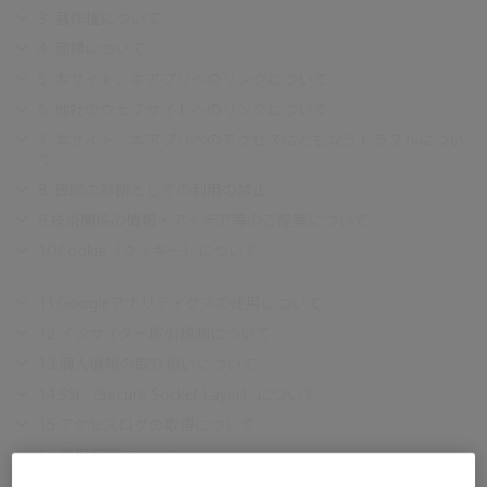
3. 著作権について
4. 商標について
5. 本サイト、本アプリへのリンクについて
6. 他社のウェブサイトへのリンクについて
7. 本サイト、本アプリへのアクセスにともなうトラブルについ
て
8. 医師の診断としての利用の禁止
9.技術関係の情報・アイデア等のご提案について
10.Cookie（クッキー）について
11.Googleアナリティクスの使用について
12.インサイダー取引規制について
13.個人情報の取り扱いについて
14.SSL（Secure Socket Layer）について
15.アクセスログの取得について
16.適用範囲について
17.準拠法および管轄裁判所