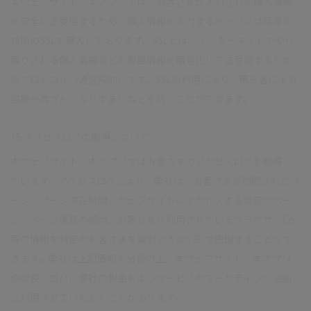
本ウェブサイト、本アプリでは、お客さまが入力された個人情報
を安全に送受信するため、個人情報を入力するページには暗号化
技術のSSLを導入しております。SSLとは、インターネットでやり
取りされる個人情報などの重要情報を暗号化して送受信するため
のプロトコル（通信規約）です。SSLの利用により、第三者による
盗聴や改ざん、なりすましなどを防ぐことができます。
15.アクセスログの取得について
本ウェブサイト、本アプリではお客さまのアクセスログを取得し
ています。アクセスログにより、弊社は、お客さまが訪問されたペ
ージ、ページ滞在時間、ウェブサイトにアクセスする直前のペー
ジ、ページ遷移の傾向、お客さまが利用されているブラウザ・OS
等の情報を特定のお客さまを識別できない形で把握することがで
きます。弊社は上記情報を分析の上、本ウェブサイト、本アプリ
の改良、並びに弊社の製品およびサービスのマーケティング活動
に利用させていただくことがあります。