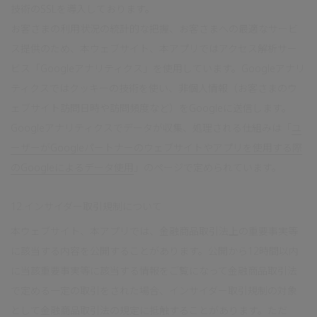
技術のSSLを導入しております。
お客さまの利用状況の統計的な把握、お客さまへの最適なサービ
ス提供のため、本ウェブサイト、本アプリではアクセス解析サー
ビス「Googleアナリティクス」を使用しています。Googleアナリ
ティクスではクッキーの技術を使い、非個人情報（お客さまのウ
ェブサイト訪問日時や訪問頻度など）をGoogleに送信します。
Googleアナリティクスでデータが収集、処理される仕組みは「
ユ
ーザーがGoogleパートナーのウェブサイトやアプリを使用する際
のGoogleによるデータ使用
」のページで定められています。
12.インサイダー取引規制について
本ウェブサイト、本アプリでは、金融商品取引法上の重要事実等
に該当する内容を公開することがあります。公開から12時間以内
に当該重要事実等に該当する情報をご覧になって金融商品取引法
で定める一定の取引をされた場合、インサイダー取引規制の対象
として金融商品取引法の規定に抵触することがあります。ただ