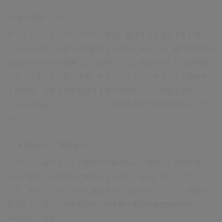
16.適用範囲について
本ウェブサイト、本アプリは、日本に居住するお客さまを対象と
しております。お客さまの居住する地域によっては、国や地域特有
の法律やその他の事情により利用できない製品やサービスが掲載
されていることがあります。本ウェブサイト、本アプリで掲載す
る情報は、お客さまが居住する国や地域によって法律上認可され
ていない製品やサービスについての販売促進や勧誘を意味しませ
ん。
17.準拠法および管轄裁判所
本ページにありますご利用条件の解釈および適用は、特段の定め
がない限り、日本国法に準拠するものとします。また、本ウェブサ
イト、本アプリのご利用に関わる全ての紛争については、特段の
定めがない限り、東京地方裁判所を第一審の専属管轄裁判所とす
るものとします。