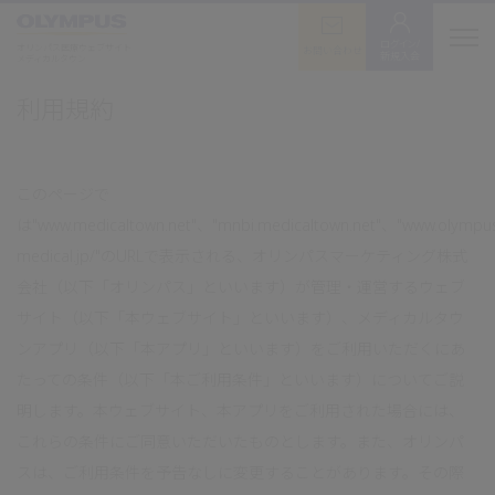
ログイン/
オリンパス医療ウェブサイト
お問い合わせ
新規入会
メディカルタウン
利用規約
このページで
は"www.medicaltown.net"、"mnbi.medicaltown.net"、"www.olympu
medical.jp/"のURLで表示される、オリンパスマーケティング株式
会社（以下「オリンパス」といいます）が管理・運営するウェブ
サイト（以下「本ウェブサイト」といいます）、メディカルタウ
ンアプリ（以下「本アプリ」といいます）をご利用いただくにあ
たっての条件（以下「本ご利用条件」といいます）についてご説
明します。本ウェブサイト、本アプリをご利用された場合には、
これらの条件にご同意いただいたものとします。また、オリンパ
スは、ご利用条件を予告なしに変更することがあります。その際