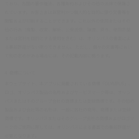
ており、各国の著作権法、各種条約およびその他の法律で保護さ
れています。お客さまは非営利かつ個人的な目的に限り文書等を
閲覧および印刷することができます。これ以外の使用またはその
他の行為（複製、改変、解析、公衆送信、譲渡、貸与、使用許諾
または営利を目的とする使用を含む）は、オリンパスの書面によ
る事前許諾がない限りできません。 ただし、個々の文書等におい
て別の定めがある場合には、その記載内容に拠ります。
4. 商標について
本ウェブサイト、本アプリに掲載されている商標「OLYMPUS」、
ロゴ、オリンパス製品の名称およびサービスマーク等は、オリン
パスまたはそのグループ会社の商標または登録商標です。その他の
製品および会社等の名称は、一般に各社の商号、商標または登録
商標です。オリンパスまたはそのグループ会社の商標およびロゴマ
ークのご使用に際しては、オリンパスによる書面での事前許諾が
必要となります。