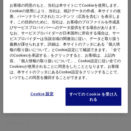
お客様の同意のもと、当社は本サイトにてCookieを使用します。
18.オリンパスの姿勢
Cookieの使用により、当社は、統計データの作成、本サイトの改
19.本ページに関するご意見・ご質問
善、パーソナライズされたコンテンツ（広告を含む）を表示しま
す。この目的のために、当社は、お客様のプロファイルを作成及
びサービスプロバイバーへのデータ提供をする場合があります。
1. 免責事項
なお、サービスプロバイダーが日本国外に所在する場合は、サー
ビスプロバイダーは当該法域の関連法に従い、データと取り扱う
オリンパスは、本ウェブサイト、本アプリに掲載する情報の正確
義務が課せられます。詳細は、本サイトのフッタにある「個人情
性、最新性、有用性等その他一切の事項について、いかなる保証
報の取り扱いについて」とCookie設定にて確認できます。「全て
のCookiesを承認する」をクリックすると、お客様は、上記内
もするものではありません。また、オリンパスは、お客さまにお
容、「個人情報の取り扱いについて」、Cookie設定に従い全ての
知らせすることなく、オリンパスの判断によって本ウェブサイ
Cookiesが使用されることに同意をしたこととなります。お客様
は、本サイトのフッタにあるCookie設定をクリックすることで、
ト、本アプリで公開されている情報の追加、変更、修正、削除、
いつでもこの同意を撤回することができます。
公開中断、公開中止等を行う場合があります。オリンパスは、い
かなる場合においても、本ウェブサイト、本アプリの情報の追
Cookie 設定
すべての Cookie を受け入
加、変更、修正、削除、公開の中断、中止等によりお客さまに生
れる
じた損害について一切の責任を負いません。ただし、強行法規に
より責任を負うことが求められる場合には、その限りにおいて責
任を負います。