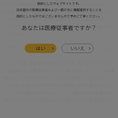
目的としたウェブサイトです。
の利用や掲載商品、サービス等を推奨するものではありません。
日本国外の医療従事者および一般の方に情報提供することを
また、これらのリンクは、オリンパスまたはそのグループ会社と
目的としたものではございませんので予めご了承ください。
リンク先のウェブサイトを管理・運営する法人・個人との間に、
あなたは医療従事者ですか？
必ずしも提携・協力等の特別な関係があることを意味するもので
はありません。
はい
いいえ
7. 本ウェブサイト、本アプリへのアクセスにともなうトラブルに
ついて
オリンパスは、お客さまが本ウェブサイト、本アプリへのアクセ
スに起因して、お客さまのパソコン、周辺機器、ネットワーク環境
等においてソフトウェアやハードウエア上のトラブルが発生し、
それによりお客さまが直接的または間接的に損害を被られたとし
ても、一切の責任を負いません。ただし、強行法規により責任を
負うことが求められる場合には、その限りにおいて責任を負いま
す。