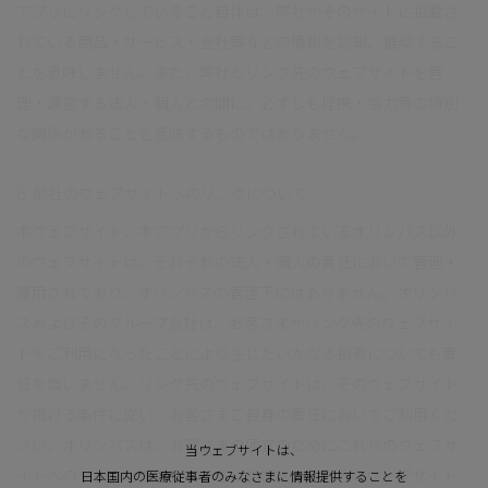
アプリにリンクしていること自体は、弊社がそのサイトに掲載さ
れている商品・サービス・会社等などの情報を認知、推奨するこ
とを意味しません。また、弊社とリンク先のウェブサイトを管
理・運営する法人・個人との間に、必ずしも提携・協力等の特別
な関係があることを意味するものではありません。
6. 他社のウェブサイトへのリンクについて
本ウェブサイト、本アプリからリンクされているオリンパス以外
のウェブサイトは、それぞれの法人・個人の責任において管理・
運用されており、オリンパスの管理下にはありません。オリンパ
スおよびそのグループ会社は、お客さまがリンク先のウェブサイ
トをご利用になったことにより生じたいかなる損害についても責
任を負いません。リンク先のウェブサイトは、そのウェブサイト
が掲げる条件に従い、お客さまご自身の責任においてご利用くだ
さい。オリンパスは、お客さまの便宜のためにこれらのウェブサ
当ウェブサイトは、
イトへのリンクを提供しているにすぎず、これらのウェブサイト
日本国内の医療従事者のみなさまに情報提供することを