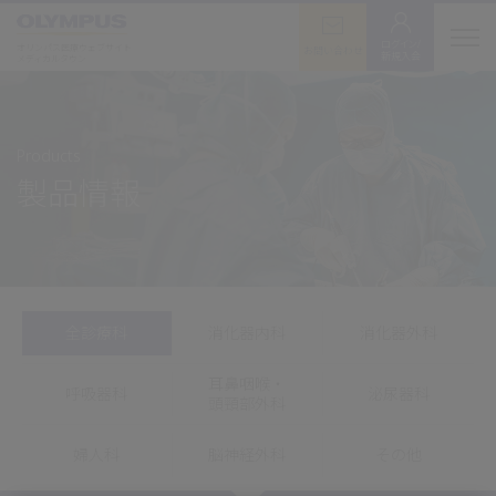
ログイン/
オリンパス医療ウェブサイト
お問い合わせ
新規入会
メディカルタウン
Products
製品情報
全診療科
消化器内科
消化器外科
耳鼻咽喉・
呼吸器科
泌尿器科
頭頸部外科
婦人科
脳神経外科
その他