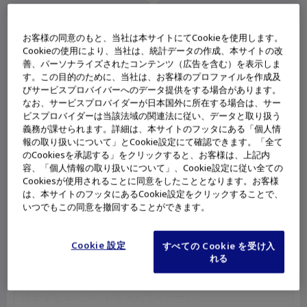
お客様の同意のもと、当社は本サイトにてCookieを使用します。
利用シーン
Cookieの使用により、当社は、統計データの作成、本サイトの改
善、パーソナライズされたコンテンツ（広告を含む）を表示しま
内視鏡室
手術室
透視室
外来・病棟
す。この目的のために、当社は、お客様のプロファイルを作成及
びサービスプロバイバーへのデータ提供をする場合があります。
なお、サービスプロバイダーが日本国外に所在する場合は、サー
製品カテゴリ
ビスプロバイダーは当該法域の関連法に従い、データと取り扱う
義務が課せられます。詳細は、本サイトのフッタにある「個人情
報の取り扱いについて」とCookie設定にて確認できます。「全て
内視鏡システム
超音波システム関連
スコープ
処置具
のCookiesを承認する」をクリックすると、お客様は、上記内
エネルギーデバイス
手術用鉗子
デブリッダー
容、「個人情報の取り扱いについて」、Cookie設定に従い全ての
Cookiesが使用されることに同意をしたこととなります。お客様
手術用顕微鏡
ICT
システム周辺機器
は、本サイトのフッタにあるCookie設定をクリックすることで、
いつでもこの同意を撤回することができます。
洗浄・消毒・滅菌
その他消耗品
Cookie 設定
すべての Cookie を受け入
れる
フリーワード