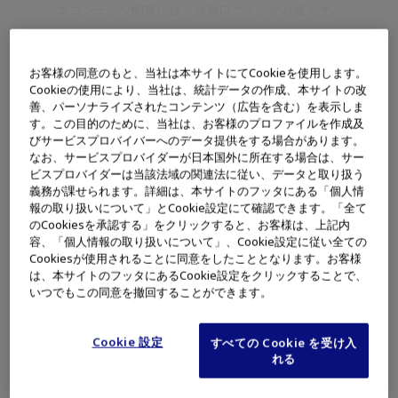
本コンテンツ閲覧には、会員ログインが必要です。
お客様の同意のもと、当社は本サイトにてCookieを使用します。
Cookieの使用により、当社は、統計データの作成、本サイトの改
東京慈恵会医科大学附属病院
善、パーソナライズされたコンテンツ（広告を含む）を表示しま
す。この目的のために、当社は、お客様のプロファイルを作成及
玉井 尚人 先生
びサービスプロバイバーへのデータ提供をする場合があります。
なお、サービスプロバイダーが日本国外に所在する場合は、サー
ビスプロバイダーは当該法域の関連法に従い、データと取り扱う
義務が課せられます。詳細は、本サイトのフッタにある「個人情
報の取り扱いについて」とCookie設定にて確認できます。「全て
のCookiesを承認する」をクリックすると、お客様は、上記内
容、「個人情報の取り扱いについて」、Cookie設定に従い全ての
Cookiesが使用されることに同意をしたこととなります。お客様
は、本サイトのフッタにあるCookie設定をクリックすることで、
いつでもこの同意を撤回することができます。
Cookie 設定
すべての Cookie を受け入
れる