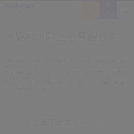
ログイン/
オリンパス医療ウェブサイト
お問い合わせ
新規入会
メディカルタウン
大腸ADR向上を目指して
近年、大腸がんの予防および早期発見において、大腸内視鏡検査の質向上が
重要視されています。
特に、腺腫検出率（ADR: Adenoma Detection Rate）は大腸がん予防効果を
示す重要な指標となっています。
本企画では、エキスパートの先生方による“ADR向上”のための知識と各種モダ
リティの使用経験をご紹介いたします。
会員限定コンテンツ