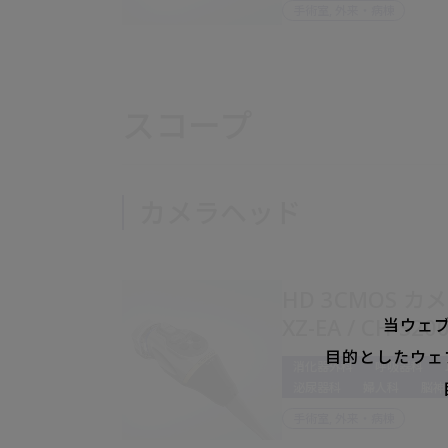
手術室, 外来・病棟
スコープ
カメラヘッド
HD 3CMOS カメ
XZ-EA / CH-S20
当ウェ
目的としたウェ
消化器外科
呼吸器科
泌尿器科
婦人科
脳神
手術室, 外来・病棟