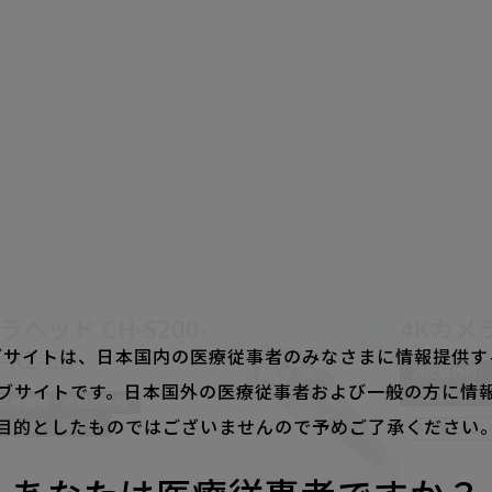
ラヘッド CH-S200-
4Kカメラ
0-XZ-EB
ブサイトは、
日本国内の医療従事者のみなさまに情報提供す
消化器外科
ブサイトです。
日本国外の医療従事者および一般の方に情
泌尿器科
耳鼻咽喉・頭頸部外科
目的としたものではございませんので予めご了承ください
経外科
その他
手術室, 外来