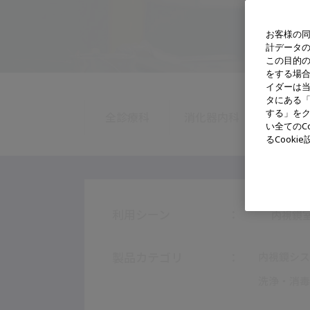
お客様の同
計データ
この目的
をする場
イダーは
タにある「
する」をク
全診療科
消化器内科
消化器
い全てのC
るCook
利用シーン
内視鏡
製品カテゴリ
内視鏡シス
洗浄・消毒