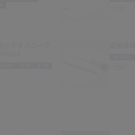
他
手術室
D硬性ビデオスコープ
高解像
0082A
消化器外科
泌尿器科
婦人科
その他
手術室