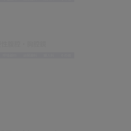
硬性腹腔・胸腔鏡
呼吸器科
泌尿器科
婦人科
その他