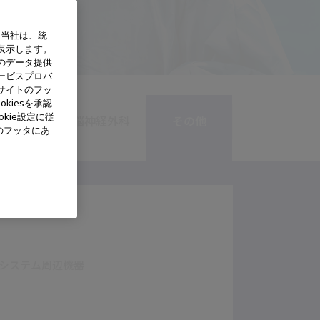
、当社は、統
表示します。
のデータ提供
ービスプロバ
サイトのフッ
kiesを承認
kie設定に従
婦人科
脳神経外科
その他
のフッタにあ
システム周辺機器