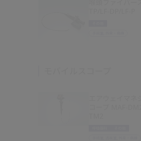
喉頭ファイバースコー
TP/LF-DP/LF-P
その他
手術室, 外来・病棟
モバイルスコープ
エアウェイマネ
コープ MAF-DM2
TM2
呼吸器科
その他
手術室, 透視室, 外来・病棟