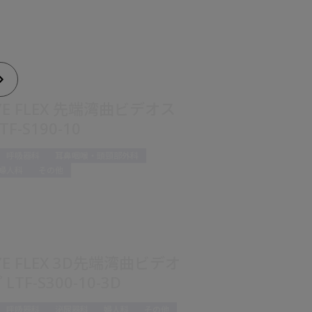
YE FLEX 先端湾曲ビデオス
F-S190-10
呼吸器科
耳鼻咽喉・頭頸部外科
婦人科
その他
YE FLEX 3D先端湾曲ビデオ
TF-S300-10-3D
呼吸器科
泌尿器科
婦人科
その他