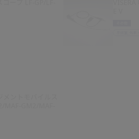
プ LF-GP/LF-
VISER
E V
その他
手術室, 外来
ジメントモバイルス
/MAF-GM2/MAF-