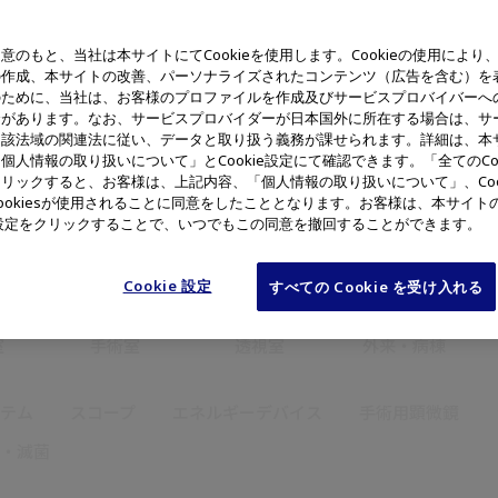
意のもと、当社は本サイトにてCookieを使用します。Cookieの使用により
の作成、本サイトの改善、パーソナライズされたコンテンツ（広告を含む）を
のために、当社は、お客様のプロファイルを作成及びサービスプロバイバーへ
合があります。なお、サービスプロバイダーが日本国外に所在する場合は、サ
当該法域の関連法に従い、データと取り扱う義務が課せられます。詳細は、本
個人情報の取り扱いについて」とCookie設定にて確認できます。「全てのCoo
耳鼻咽喉・
リックすると、お客様は、上記内容、「個人情報の取り扱いについて」、Coo
外科
呼吸器科
泌尿器科
頭頸部外科
ookiesが使用されることに同意をしたこととなります。お客様は、本サイト
ie設定をクリックすることで、いつでもこの同意を撤回することができます。
Cookie 設定
すべての Cookie を受け入れる
室
手術室
透視室
外来・病棟
テム
スコープ
エネルギーデバイス
手術用顕微鏡
・滅菌