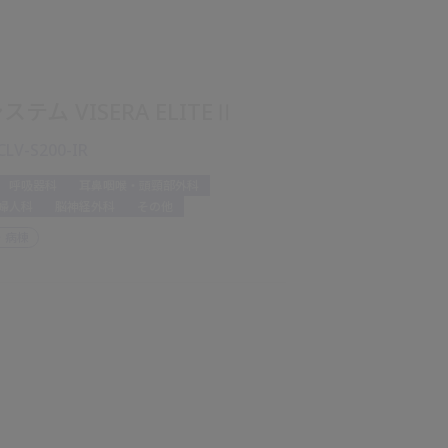
テム VISERA ELITEⅡ
CLV-S200-IR
呼吸器科
耳鼻咽喉・頭頸部外科
婦人科
脳神経外科
その他
・病棟