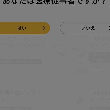
あなたは医療従事者ですか？
はい
いいえ
性ビデオスコープ WA5
ENDOE
2A/WA50050A/WA
コープ LT
消化器外科
泌尿器科
泌尿器科
婦人科
その他
手術室
EX 先端湾曲ビデオス
ENDOE
-5
スコープ L
耳鼻咽喉・頭頸部外科
消化器外科