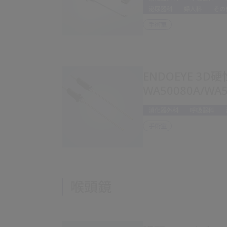
泌尿器科
婦人科
その
手術室
ENDOEYE 3
WA50080A/WA5
消化器外科
呼吸器科
手術室
喉頭鏡