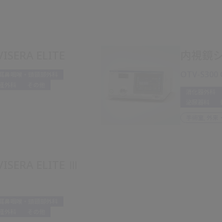
ERA ELITE
内視鏡シス
OTV-S300 
耳鼻咽喉・頭頸部外科
経外科
その他
消化器外科
泌尿器科
手術室, 外来
ERA ELITE Ⅲ
耳鼻咽喉・頭頸部外科
経外科
その他