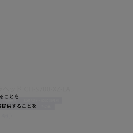
ヘッド CH-S700-XZ-EA
ることを
呼吸器科
耳鼻咽喉・頭頸部外科
報提供することを
婦人科
脳神経外科
その他
。
・病棟