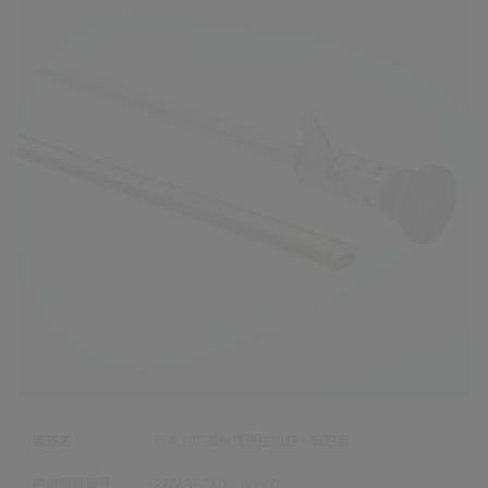
販売名
赤外対応高解像硬性腹腔・胸腔鏡
医療機器番号
228ABBZX00100000