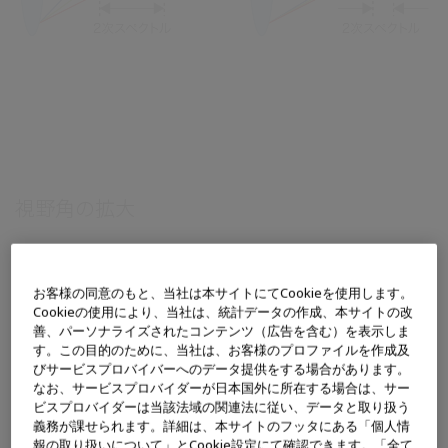
視野角の拡大
従来の光学視管より視野角より視野角を最大20%*広げることで、
お客様の同意のもと、当社は本サイトにてCookieを使用します。
より良い視野領域の提供を実現します。
Cookieの使用により、当社は、統計データの作成、本サイトの改
＊外形5.4mmにおいて、WA50373B比較時
善、パーソナライズされたコンテンツ（広告を含む）を表示しま
す。この目的のために、当社は、お客様のプロファイルを作成及
びサービスプロバイバーへのデータ提供をする場合があります。
なお、サービスプロバイダーが日本国外に所在する場合は、サー
ビスプロバイダーは当該法域の関連法に従い、データと取り扱う
義務が課せられます。詳細は、本サイトのフッタにある「個人情
報の取り扱いについて」とCookie設定にて確認できます。「全て