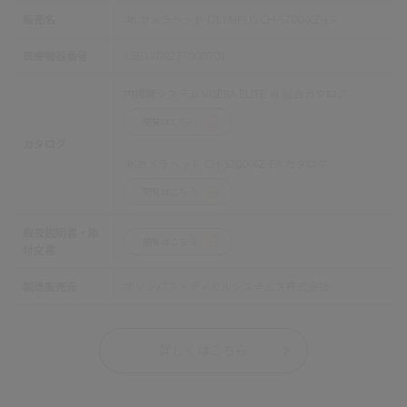
販売名
4K カメラヘッド OLYMPUS CH-S700-XZ-EA
医療機器番号
13B1X00277000701
内視鏡システム VISERA ELITE Ⅲ 総合カタログ
閲覧はこちら
カタログ
4Kカメラヘッド CH-S700-XZ-EA カタログ
閲覧はこちら
取扱説明書・添
閲覧はこちら
付文書
製造販売元
オリンパスメディカルシステムズ株式会社
詳しくはこちら