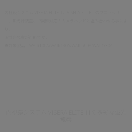
内視鏡システム VISERA ELITEⅡ、VISERA ELITEⅢのプロセッサ
ー、IR光源装置、IR観察対応のカメラヘッドと組み合わせる事によ
り、
IR蛍光観察が可能です。
※対象製品：WAIR100A/WAIR130A/WAIR500A/WAIR530A
内視鏡システム VISERA ELITE Ⅲの多彩な蛍光
観察