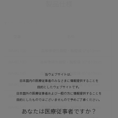
製品仕様
型番
名称
WA4KL100
高解像硬性腹腔・胸腔鏡 0°φ10mm
WA4KL130
高解像硬性腹腔・胸腔鏡 30°φ10mm
WA4KL145
高解像硬性腹腔・胸腔鏡 45°φ10mm
当ウェブサイトは、
日本国内の医療従事者のみなさまに情報提供することを
WA4KL500
高解像硬性腹腔・胸腔鏡 0°φ5mm
目的としたウェブサイトです。
日本国外の医療従事者および一般の方に情報提供することを
WA4KL530
高解像硬性腹腔・胸腔鏡 30°φ5mm
目的としたものではございませんので予めご了承ください。
WA4KL545
高解像硬性腹腔・胸腔鏡 45°φ5mm
あなたは医療従事者ですか？