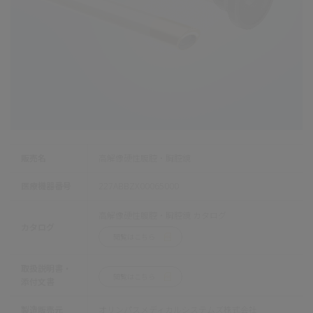
販売名
高解像硬性腹腔・胸腔鏡
医療機器番号
227ABBZX00065000
高解像硬性腹腔・胸腔鏡 カタログ
カタログ
閲覧はこちら
取扱説明書・
閲覧はこちら
添付文書
製造販売元
オリンパスメディカルシステムズ株式会社