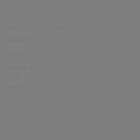
販売名
VISERA 喉頭ビデオスコープ OLYMPUS LF TYPE V
医療機器番号
21500BZZ00100000
カタログ
閲覧はこちら
取扱説明書・添
閲覧はこちら
付文書
製造販売元
オリンパスメディカルシステムズ株式会社
詳しくはこちら