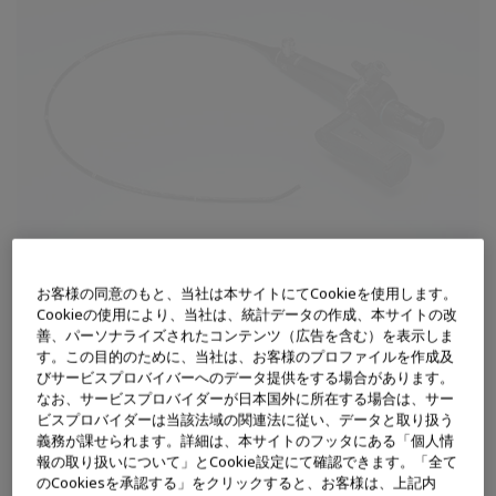
お客様の同意のもと、当社は本サイトにてCookieを使用します。
Cookieの使用により、当社は、統計データの作成、本サイトの改
善、パーソナライズされたコンテンツ（広告を含む）を表示しま
す。この目的のために、当社は、お客様のプロファイルを作成及
びサービスプロバイバーへのデータ提供をする場合があります。
販売名
喉頭ファイバースコープ OLYMPUS LF-GP
なお、サービスプロバイダーが日本国外に所在する場合は、サー
ビスプロバイダーは当該法域の関連法に従い、データと取り扱う
医療機器番号
21100BZZ00268000
義務が課せられます。詳細は、本サイトのフッタにある「個人情
報の取り扱いについて」とCookie設定にて確認できます。「全て
のCookiesを承認する」をクリックすると、お客様は、上記内
カタログ
閲覧はこちら