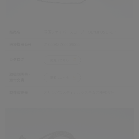
販売名
喉頭ファイバースコープ OLYMPUS LF-DP
医療機器番号
21000BZZ00209000
カタログ
閲覧はこちら
取扱説明書・
閲覧はこちら
添付文書
製造販売元
オリンパスメディカルシステムズ株式会社