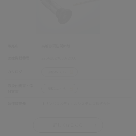
販売名
高解像硬性関節鏡
医療機器番号
228ABBZX00072000
カタログ
閲覧はこちら
取扱説明書・添
閲覧はこちら
付文書
製造販売元
オリンパスメディカルシステムズ株式会社
詳しくはこちら