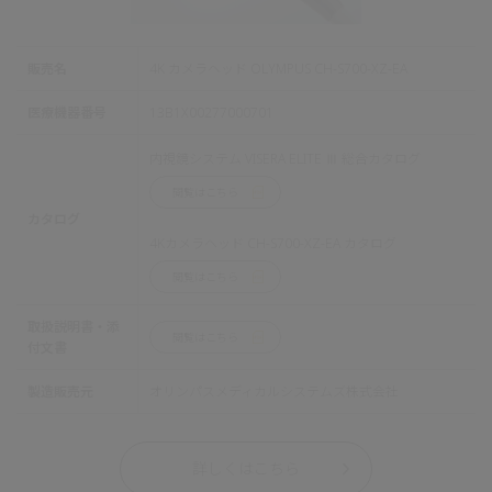
販売名
4K カメラヘッド OLYMPUS CH-S700-XZ-EA
医療機器番号
13B1X00277000701
内視鏡システム VISERA ELITE Ⅲ 総合カタログ
閲覧はこちら
カタログ
4Kカメラヘッド CH-S700-XZ-EA カタログ
閲覧はこちら
取扱説明書・添
閲覧はこちら
付文書
製造販売元
オリンパスメディカルシステムズ株式会社
詳しくはこちら