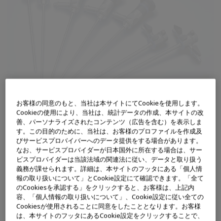
お客様の同意のもと、当社は本サイトにてCookieを使用します。
Cookieの使用により、当社は、統計データの作成、本サイトの改
善、パーソナライズされたコンテンツ（広告を含む）を表示しま
す。この目的のために、当社は、お客様のプロファイルを作成及
びサービスプロバイバーへのデータ提供をする場合があります。
なお、サービスプロバイダーが日本国外に所在する場合は、サー
ビスプロバイダーは当該法域の関連法に従い、データと取り扱う
販売名
OLYMPUS 関節鏡
義務が課せられます。詳細は、本サイトのフッタにある「個人情
報の取り扱いについて」とCookie設定にて確認できます。「全て
医療機器番号
20700BZY01109000
のCookiesを承認する」をクリックすると、お客様は、上記内
容、「個人情報の取り扱いについて」、Cookie設定に従い全ての
Cookiesが使用されることに同意をしたこととなります。お客様
カタログ
閲覧はこちら
は、本サイトのフッタにあるCookie設定をクリックすることで、