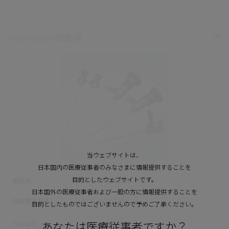
TrueViewII小関節鏡
当ウェブサイトは、
日本国内の医療従事者のみなさまに情報提供することを
目的としたウェブサイトです。
販売名
OLYMPUS 細径関節鏡
日本国外の医療従事者および一般の方に情報提供することを
医療機器番号
20800BZY00057000
目的としたものではございませんので予めご了承ください。
あなたは医療従事者ですか？
カタログ
閲覧はこちら