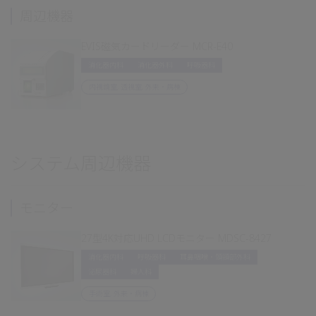
周辺機器
EVIS磁気カードリーダー MCR-E40
消化器内科
消化器外科
呼吸器科
内視鏡室, 透視室, 外来・病棟
システム周辺機器
モニター
27型4K対応UHD LCDモニター MDSC-8427
消化器内科
呼吸器科
耳鼻咽喉・頭頸部外科
泌尿器科
婦人科
手術室, 外来・病棟