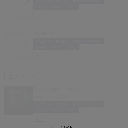
消化器外科
呼吸器科
耳鼻咽喉・頭頸部外科
泌尿器科
婦人科
その他
手術室
POWERSEAL
消化器外科
呼吸器科
耳鼻咽喉・頭頸部外科
泌尿器科
婦人科
その他
手術室
エナジープラットフォーム
Surgical Energy Platform
USG-410 ESG-410
消化器外科
呼吸器科
耳鼻咽喉・頭頸部外科
泌尿器科
婦人科
その他
手術室
当ウェブサイトは、