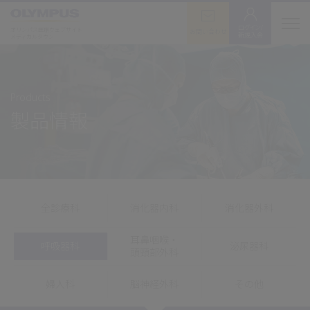
ログイン/
オリンパス医療ウェブサイト
お問い合わせ
新規入会
メディカルタウン
Products
製品情報
全診療科
消化器内科
消化器外科
耳鼻咽喉・
呼吸器科
泌尿器科
頭頸部外科
婦人科
脳神経外科
その他