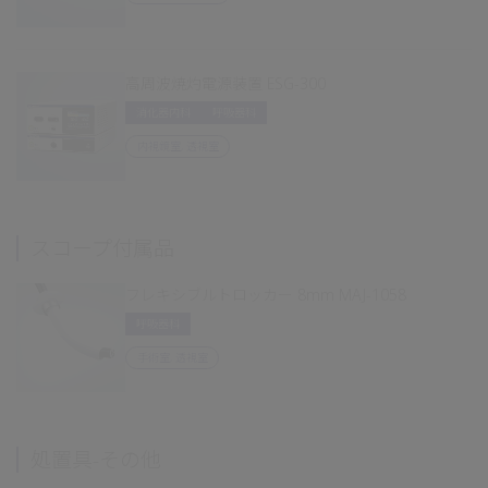
高周波焼灼電源装置 ESG-300
消化器内科
呼吸器科
内視鏡室, 透視室
スコープ付属品
フレキシブルトロッカー 8mm MAJ-1058
呼吸器科
手術室, 透視室
処置具-その他