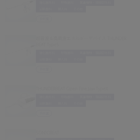
消化器外科
呼吸器科
耳鼻咽喉・頭頸部外科
泌尿器科
婦人科
その他
手術室
超音波＆高周波エネルギーデバイス THUNDER
BEAT TypeS
消化器外科
呼吸器科
耳鼻咽喉・頭頸部外科
泌尿器科
婦人科
その他
手術室
THUNDERBEAT Open Fine Jaw TypeX
消化器外科
呼吸器科
耳鼻咽喉・頭頸部外科
泌尿器科
婦人科
その他
手術室
SONICBEAT