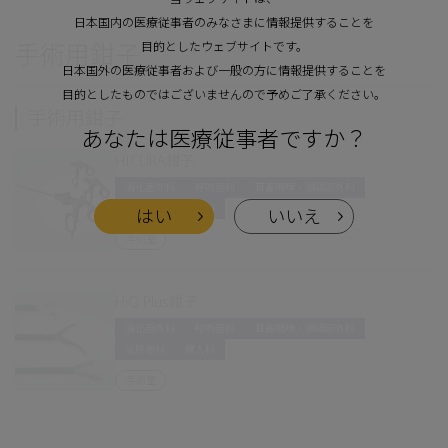
日本国内の医療従事者のみなさまに情報提供することを
手術用鉗子
目的としたウェブサイトです。
日本国外の医療従事者および一般の方に情報提供することを
目的としたものではございませんので予めご了承ください。
手術用鉗子
あなたは医療従事者ですか？
HICURA鉗子
消化器外科
呼吸器科
耳鼻咽喉・頭頸部外科
泌尿器科
婦人科
はい
いいえ
手術室
HiQ Plus鉗子
消化器外科
呼吸器科
耳鼻咽喉・頭頸部外科
泌尿器科
婦人科
手術室