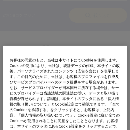
絞り込む
選択項目をクリア
69
該当する製品：
件
お客様の同意のもと、当社は本サイトにてCookieを使用します。
処置具
Cookieの使用により、当社は、統計データの作成、本サイトの改
善、パーソナライズされたコンテンツ（広告を含む）を表示しま
す。この目的のために、当社は、お客様のプロファイルを作成及
びサービスプロバイバーへのデータ提供をする場合があります。
吸引生検針
なお、サービスプロバイダーが日本国外に所在する場合は、サー
ビスプロバイダーは当該法域の関連法に従い、データと取り扱う
ディスポーザブル吸引生検針 ViziShot2シリー
義務が課せられます。詳細は、本サイトのフッタにある「個人情
ズ
報の取り扱いについて」とCookie設定にて確認できます。「全て
ViziShot2 25 / ViziShot2 FLEX / ViziShot2
のCookiesを承認する」をクリックすると、お客様は、上記内
容、「個人情報の取り扱いについて」、Cookie設定に従い全ての
呼吸器科
Cookiesが使用されることに同意をしたこととなります。お客様
は、本サイトのフッタにあるCookie設定をクリックすることで、
透視室