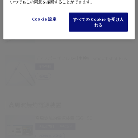
いつでもこの同意を撤回することができます。
ディスポーザブル吸引生検針 SmoothShot
Cookie 設定
すべての Cookie を受け入
呼吸器科
れる
透視室
ディスポーザブル吸引生検針 SmoothShot Plus
呼吸器科
透視室
高周波焼灼電源装置
高周波焼灼電源装置 ESG-150
消化器内科
呼吸器科
内視鏡室, 透視室