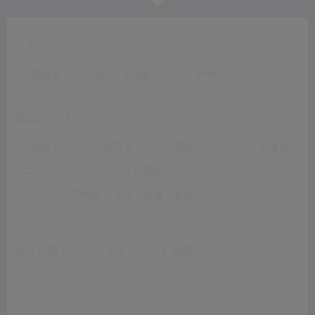
利用シーン
内視鏡室
手術室
透視室
外来・病棟
製品カテゴリ
内視鏡システム
超音波システム関連
スコープ
処置具
エネルギーデバイス
手術用鉗子
ICT
システム周辺機器
洗浄・消毒・滅菌
該当診療科におけるキーワード検索