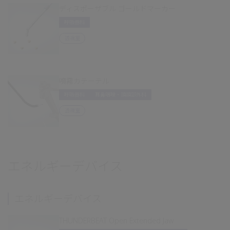
ディスポーザブル ゴールドマーカー
呼吸器科
透視室
噴霧カテーテル
呼吸器科
耳鼻咽喉・頭頸部外科
透視室
エネルギーデバイス
エネルギーデバイス
THUNDERBEAT Open Extended Jaw