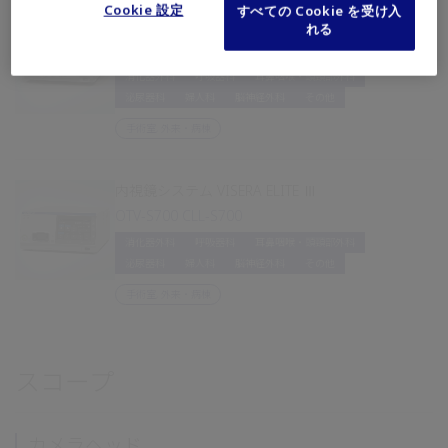
Cookie 設定
すべての Cookie を受け入
内視鏡システム VISERA ELITEⅡ
れる
OTV-S300 CLV-S200-IR
消化器外科
呼吸器科
耳鼻咽喉・頭頸部外科
泌尿器科
婦人科
脳神経外科
その他
手術室, 外来・病棟
内視鏡システム VISERA ELITE Ⅲ
OTV-S700 CLL-S700
消化器外科
呼吸器科
耳鼻咽喉・頭頸部外科
泌尿器科
婦人科
脳神経外科
その他
手術室, 外来・病棟
スコープ
カメラヘッド