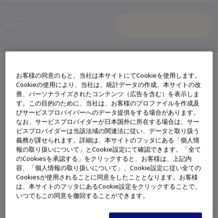
絞り込む
選択項目をクリア
お客様の同意のもと、当社は本サイトにてCookieを使用します。
42
該当する製品：
件
Cookieの使用により、当社は、統計データの作成、本サイトの改
善、パーソナライズされたコンテンツ（広告を含む）を表示しま
す。この目的のために、当社は、お客様のプロファイルを作成及
内視鏡システム
びサービスプロバイバーへのデータ提供をする場合があります。
なお、サービスプロバイダーが日本国外に所在する場合は、サー
ビスプロバイダーは当該法域の関連法に従い、データと取り扱う
内視鏡システム
義務が課せられます。詳細は、本サイトのフッタにある「個人情
報の取り扱いについて」とCookie設定にて確認できます。「全て
のCookiesを承認する」をクリックすると、お客様は、上記内
内視鏡システム VISERA ELITE
容、「個人情報の取り扱いについて」、Cookie設定に従い全ての
消化器外科
呼吸器科
耳鼻咽喉・頭頸部外科
Cookiesが使用されることに同意をしたこととなります。お客様
泌尿器科
婦人科
脳神経外科
その他
は、本サイトのフッタにあるCookie設定をクリックすることで、
いつでもこの同意を撤回することができます。
手術室, 外来・病棟