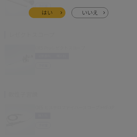
手術室
はい
いいえ
レゼクトスコープ
OES Proレゼクトスコープ
泌尿器科
婦人科
手術室
軟性子宮鏡
OES ヒステロファイバースコープ HYF-XP
婦人科
手術室