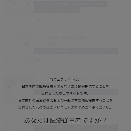
消化器外科
呼吸器科
耳鼻咽喉・頭頸部外科
泌尿器科
婦人科
その他
手術室
ENDOEYE FLEX 3D先端湾曲ビデオスコープ LTF-
S300-10-3D
消化器外科
呼吸器科
泌尿器科
婦人科
その他
手術室
ENDOEYE 3D硬性ビデオスコープ WA50080A/W
当ウェブサイトは、
A50082A
日本国内の医療従事者のみなさまに情報提供することを
消化器外科
呼吸器科
泌尿器科
婦人科
その他
目的としたウェブサイトです。
日本国外の医療従事者および一般の方に情報提供することを
手術室
目的としたものではございませんので予めご了承ください。
あなたは医療従事者ですか？
高解像硬性腹腔・胸腔鏡
消化器外科
呼吸器科
泌尿器科
婦人科
その他