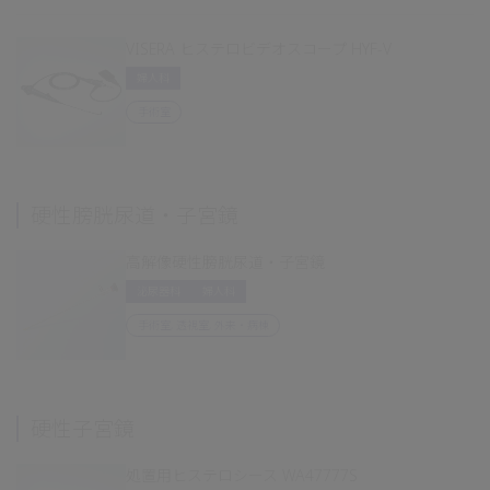
VISERA ヒステロビデオスコープ HYF-V
婦人科
手術室
硬性膀胱尿道・子宮鏡
高解像硬性膀胱尿道・子宮鏡
泌尿器科
婦人科
手術室, 透視室, 外来・病棟
硬性子宮鏡
処置用ヒステロシース WA47777S