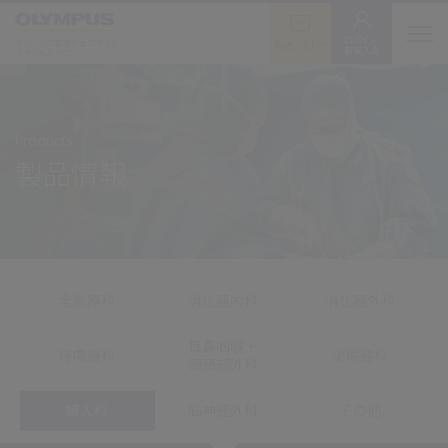
ログイン/
オリンパス医療ウェブサイト
お問い合わせ
新規入会
メディカルタウン
Products
製品情報
全診療科
消化器内科
消化器外科
耳鼻咽喉・
呼吸器科
泌尿器科
頭頸部外科
婦人科
脳神経外科
その他