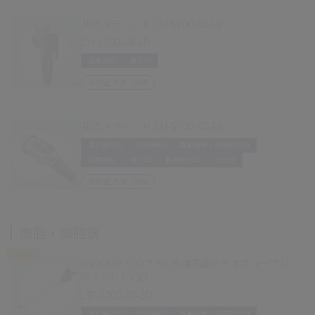
4Kカメラヘッド CH-S700-08-LB
CH-S700-08-LB
泌尿器科
婦人科
手術室, 外来・病棟
4Kカメラヘッド CH-S700-XZ-EA
消化器外科
呼吸器科
耳鼻咽喉・頭頸部外科
泌尿器科
婦人科
脳神経外科
その他
手術室, 外来・病棟
腹腔・胸腔鏡
NEW
ENDOEYE FLEX™ 3D 先端湾曲ビデオスコープ L
TF-S700-10-3D
LTF-S700-10-3D
消化器外科
呼吸器科
耳鼻咽喉・頭頸部外科