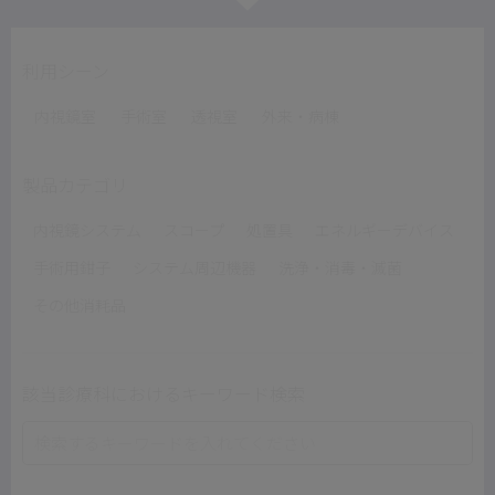
利用シーン
内視鏡室
手術室
透視室
外来・病棟
製品カテゴリ
内視鏡システム
スコープ
処置具
エネルギーデバイス
手術用鉗子
システム周辺機器
洗浄・消毒・滅菌
その他消耗品
該当診療科におけるキーワード検索