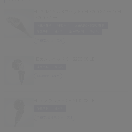
HD 3CMOS カメラヘッド CH-S200-XZ-EA / CH
-S200-XZ-EB
消化器外科
呼吸器科
耳鼻咽喉・頭頸部外科
泌尿器科
婦人科
脳神経外科
その他
手術室, 外来・病棟
HDカメラヘッド CH-S200-08-LB
泌尿器科
婦人科
内視鏡室, 透視室
HDカメラヘッド CH-S190-08-LB
泌尿器科
婦人科
手術室, 透視室, 外来・病棟