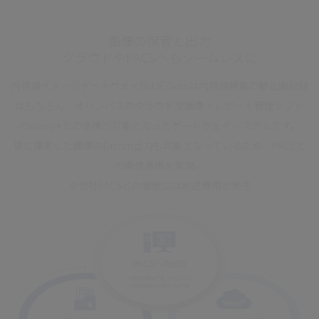
画像の保管と出力
クラウドやPACSへもシームレスに
内視鏡イメージゲートウェイBLUE Gateは内視鏡検査の静止画記録
はもちろん、オリンパスのクラウド型画像・レポート管理ソフト
のVivoly+との連携が可能となったゲートウェイシステムです。
更に撮影した画像のDicom出力も可能となっているため、PACSと
の画像連携を実現。
※他社PACSとの接続には別途費用が発生