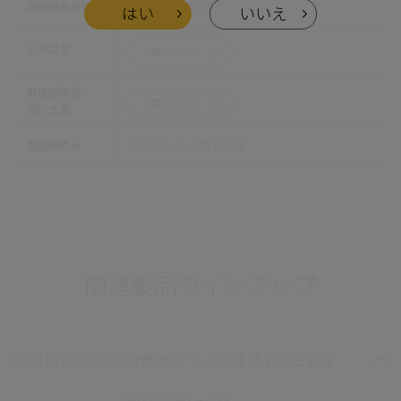
医療機器番号
225ABBZX00052000
はい
いいえ
カタログ
閲覧はこちら
取扱説明書・
閲覧はこちら
添付文書
製造販売元
コニカミノルタ株式会社
関連製品ラインアップ
内視鏡とPACSの画像オンライン連携 BLUE Link