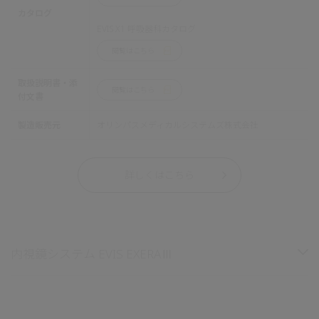
カタログ
EVIS X1 呼吸器科カタログ
閲覧はこちら
取扱説明書・添
閲覧はこちら
付文書
製造販売元
オリンパスメディカルシステムズ株式会社
詳しくはこちら
内視鏡システム EVIS EXERAⅢ