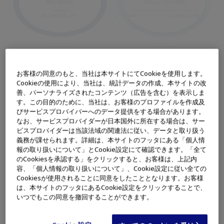
お客様の同意のもと、当社は本サイトにてCookieを使用します。
Cookieの使用により、当社は、統計データの作成、本サイトの改
善、パーソナライズされたコンテンツ（広告を含む）を表示しま
す。この目的のために、当社は、お客様のプロファイルを作成及
びサービスプロバイバーへのデータ提供をする場合があります。
なお、サービスプロバイダーが日本国外に所在する場合は、サー
ビスプロバイダーは当該法域の関連法に従い、データと取り扱う
義務が課せられます。詳細は、本サイトのフッタにある「個人情
報の取り扱いについて」とCookie設定にて確認できます。「全て
※コニカミノルタ社のUnitea αをお持ちの場合でVivoly＋を使用す
のCookiesを承認する」をクリックすると、お客様は、上記内
る際には、BLUE Gateは必要ございません。
容、「個人情報の取り扱いについて」、Cookie設定に従い全ての
Cookiesが使用されることに同意をしたこととなります。お客様
Unitea αをお持ちのご施設は別途営業にご相談下さい。
は、本サイトのフッタにあるCookie設定をクリックすることで、
いつでもこの同意を撤回することができます。