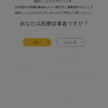
目的としたウェブサイトです。
日本国外の医療従事者および一般の方に情報提供することを
軟性部外径
目的としたものではございませんので予めご了承ください。
あなたは医療従事者ですか？
有効長
挿入部回転機構
はい
いいえ
チャンネル径
最小可視距離
鉗子
チャンネル
内視鏡画面上での処置具の見え
方
湾曲部
湾曲角