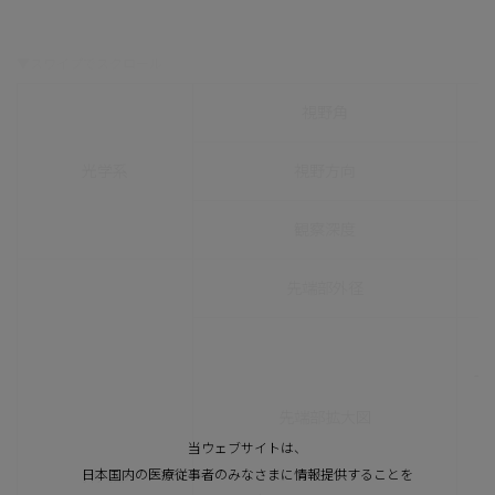
視野角
光学系
視野方向
観察深度
先端部外径
先端部拡大図
当ウェブサイトは、
日本国内の医療従事者のみなさまに情報提供することを
挿入部