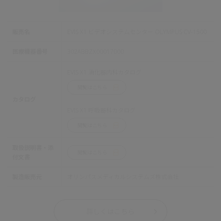
販売名
EVIS X1 ビデオシステムセンター OLYMPUS CV-1500
医療機器番号
302ABBZX00017000
EVIS X1 消化器内科カタログ
閲覧はこちら
カタログ
EVIS X1 呼吸器科カタログ
閲覧はこちら
取扱説明書・添
閲覧はこちら
付文書
製造販売元
オリンパスメディカルシステムズ株式会社
詳しくはこちら