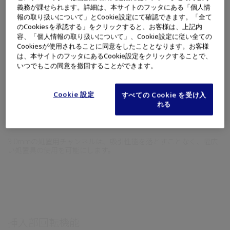
初のハイビジョン画像対応
義務が課せられます。詳細は、本サイトのフッタにある「個人情
報の取り扱いについて」とCookie設定にて確認できます。「全て
のCookiesを承認する」をクリックすると、お客様は、上記内
処置用ビデオスコープとしては、初めてハイビジョン画像を実現
容、「個人情報の取り扱いについて」、Cookie設定に従い全ての
Cookiesが使用されることに同意をしたこととなります。お客様
しました。
は、本サイトのフッタにあるCookie設定をクリックすることで、
いつでもこの同意を撤回することができます。
Cookie 設定
すべての Cookie を受け入
れる
3.0mm処置用チャンネル径を搭載
3.0mmの処置用チャンネルは、吸引性能を落とすことなく、幅広
い処置具の使用を可能にします。
挿入部回転機能