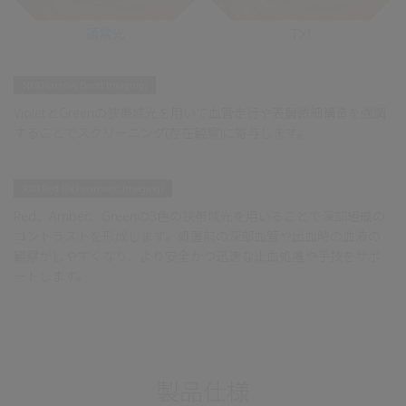
NBI(Narrow Band Imaging)
VioletとGreenの狭帯域光を用いて血管走行や表層微細構造を強調
することでスクリーニング(存在観察)に寄与します。
RDI(Red Dichromatic Imaging)
Red、Amber、Greenの3色の狭帯域光を用いることで深部組織の
コントラストを形成します。処置前の深部血管や出血時の血液の
観察がしやすくなり、より安全かつ迅速な止血処置や手技をサポ
ートします。
製品仕様