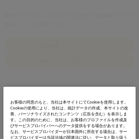
気管支ビデオスコープ BF-1TH1200に関連する医療動画などの学術
情報はこちらから閲覧できます。
関連動画・レポートはこちら
動画・レポート一覧はこちら
お客様の同意のもと、当社は本サイトにてCookieを使用します。
特長
Cookieの使用により、当社は、統計データの作成、本サイトの改
善、パーソナライズされたコンテンツ（広告を含む）を表示しま
す。この目的のために、当社は、お客様のプロファイルを作成及
びサービスプロバイバーへのデータ提供をする場合があります。
なお、サービスプロバイダーが日本国外に所在する場合は、サー
処置用気管支ビデオスコープとして
ビスプロバイダーは当該法域の関連法に従い、データと取り扱う