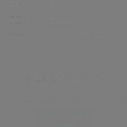
カタログ
閲覧はこちら
取扱説明書・
閲覧はこちら
添付文書
製造販売元
オリンパスメディカルシステムズ株式会社
関連製品ラインアップ
ディスポーザブル高周波ナイフ ITknife 2