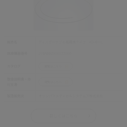
販売名
ディスポーザブル高周波ナイフ KD-611L
医療機器番号
218ABBZX00177000
カタログ
閲覧はこちら
取扱説明書・添
閲覧はこちら
付文書
製造販売元
オリンパスメディカルシステムズ株式会社
詳しくはこちら