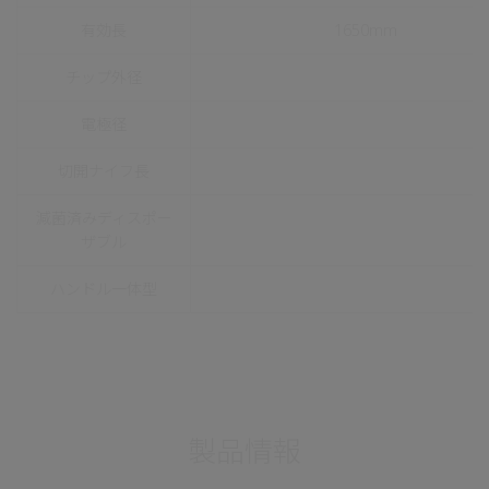
有効長
1650mm
チップ外径
電極径
切開ナイフ長
減菌済みディスポー
ザブル
ハンドル一体型
製品情報