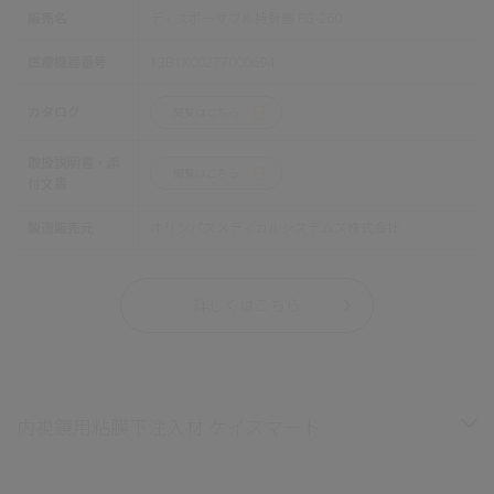
販売名
ディスポーザブル持針器 FG-260
医療機器番号
13B1X00277000694
カタログ
閲覧はこちら
取扱説明書・添
閲覧はこちら
付文書
製造販売元
オリンパスメディカルシステムズ株式会社
詳しくはこちら
内視鏡用粘膜下注入材 ケイスマート