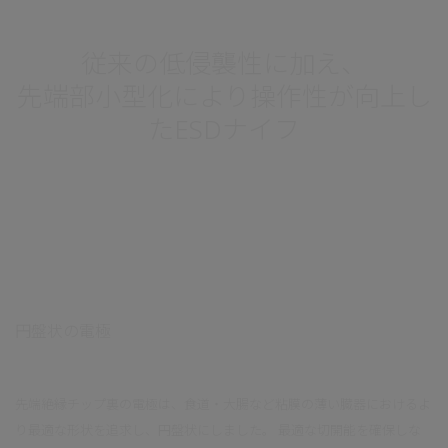
従来の低侵襲性に加え、
先端部小型化により操作性が向上し
たESDナイフ
円盤状の電極
先端絶縁チップ裏の電極は、食道・大腸など粘膜の薄い臓器におけるよ
り最適な形状を追求し、円盤状にしました。 最適な切開能を確保しな