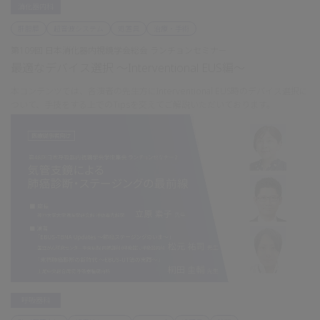
消化器内科
肝胆膵
超音波システム
処置具
治療・手術
第109回 日本消化器内視鏡学会総会 ランチョンセミナー
最適なデバイス選択 ～Interventional EUS編～
本コンテンツでは、各演者の先生方にInterventional EUS時のデバイス選択に
ついて、手技をする上でのTipsを交えてご解説いただいております。
呼吸器科