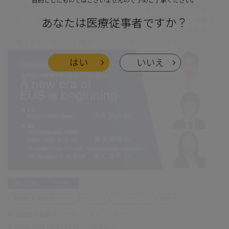
目的としたものではございませんので予めご了承ください。
本ビデオコンテンツでは、胆膵領域におけるデバイスや技術をど
のように扱い、いかに評価するかについて、最新の診断・治療ス
あなたは医療従事者ですか？
トラテジーおよび手技の実際を通じて、エキスパートの先生方に
ご講演を頂きます。本講演は英語でのセッションです。
はい
いいえ
消化器内科
その他
肝胆膵
超音波システム
スコープ
スクリーニング
診断
第55回日本膵臓学会大会ランチョンセミナー
A new era of EUS is beginning