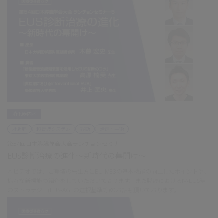
消化器内科
肝胆膵
超音波システム
診断
治療・手術
第54回日本膵臓学会大会ランチョンセミナー
EUS診断治療の進化～新時代の幕開け～
本ビデオでは、ご登壇の先生方にEU-ME3の基本機能の向上したポイントや、
様々な新機能の紹介をしていただいております。また膵癌におけるIV-EUS時
のストラテジー(EUS-AGEの選択基準等)のお話も頂いております。