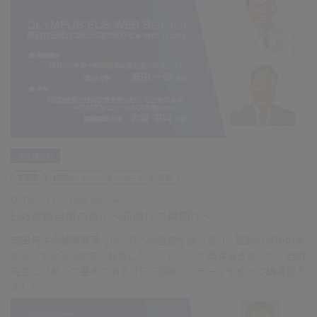
消化器内科
肝胆膵
超音波システム
スコープ
診断
OLYMPUS EUS WEB Seminar
EUS診断治療の進化～新時代の幕開け～
安田先生の基調講演では、
EUS
の歴史を振り返り、医師の技術の進
化とともに
EUS
が広く普及したことについて講演頂きました。岩崎
先生にはあえて基本である「
EUS
診断」にテーマを絞って講演頂き
ました。