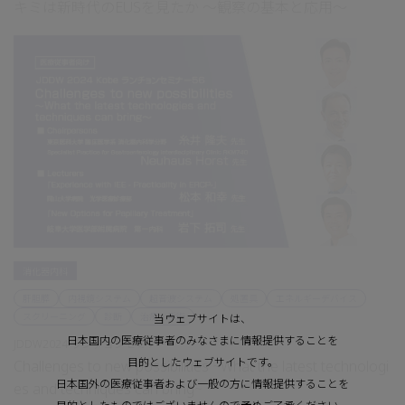
キミは新時代のEUSを見たか ～観察の基本と応用～
消化器内科
肝胆膵
内視鏡システム
超音波システム
処置具
エネルギーデバイス
スクリーニング
診断
治療・手術
当ウェブサイトは、
日本国内の医療従事者のみなさまに情報提供することを
JDDW2024 ランチョンセミナー
目的としたウェブサイトです。
Challenges to new possibilities ~What the latest technologi
日本国外の医療従事者および一般の方に情報提供することを
es and techniques can bring~