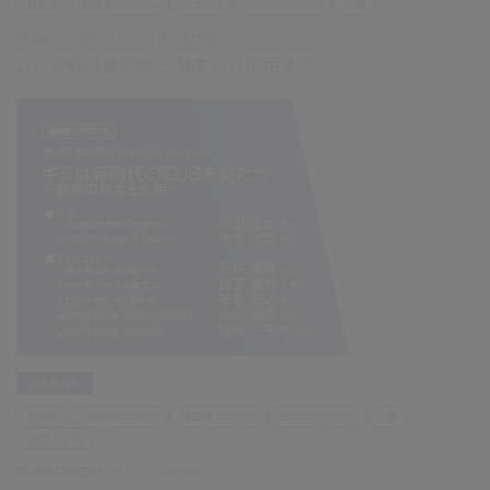
肝胆膵
超音波システム
スコープ
スクリーニング
診断
第3回 OLYMPUS EUS WEB Seminar
EUS診断の最前線 ～基本から応用まで～
消化器内科
肝胆膵
内視鏡システム
超音波システム
スクリーニング
診断
治療・手術
第2回中四国ERCP-EUS Seminar