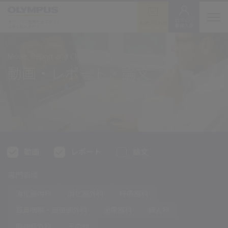
ログイン/
オリンパス医療ウェブサイト
お問い合わせ
新規入会
メディカルタウン
Movie, Report and Clinical Study
動画・レポート・論文
動画
レポート
論文
専門領域
消化器内科
消化器外科
呼吸器科
耳鼻咽喉・
頭頸部外科
泌尿器科
婦人科
脳神経外科
その他