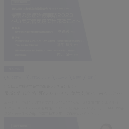
呼吸器科
肺（気管支）
超音波システム
スコープ
処置具
診断
第64回日本肺癌学会学術集会ランチョンセミナー
最新の肺癌治療戦略2023 ～いま気管支鏡で出来ること～
本セミナーではEU-ME3を使用したEBUS-TBNAにおける有用性と末梢生検に
おけるEBUS-UT/GS法の有用性についてご講演頂いております。 EU-ME3の各
機能や末梢生検のtipsを臨床動画を用いて解説頂いております。