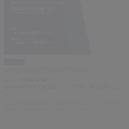
呼吸器科
肺（気管支）
内視鏡システム
超音波システム
診断
第63回日本肺癌学会学術集会 ランチョンセミナー
最新の肺癌治療戦略2022 ～いま気管支鏡で出来ること
～
本セミナーでは肺癌治療戦略におけるEBUS-TBNAの重要性と最新の超音波観
測装置EU-ME3有用性についてご講演頂いております。