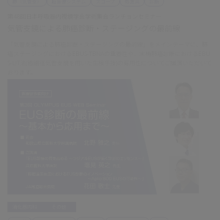
肺（気管支）
超音波システム
スコープ
処置具
診断
第48回日本呼吸器内視鏡学会学術集会ランチョンセミナー
気管支鏡による肺癌診断・ステージングの最前線
「気管支鏡による肺癌診断・ステージングの最前線」をメインテーマに、肺
癌ステージングにおけるEBUS-TBNAの重要性や、末梢肺癌診断におけるEBU
S-UT法(極細径気管支鏡を用いた生検手技)の有用性についてご講演いただいて
おります。
消化器内科
その他