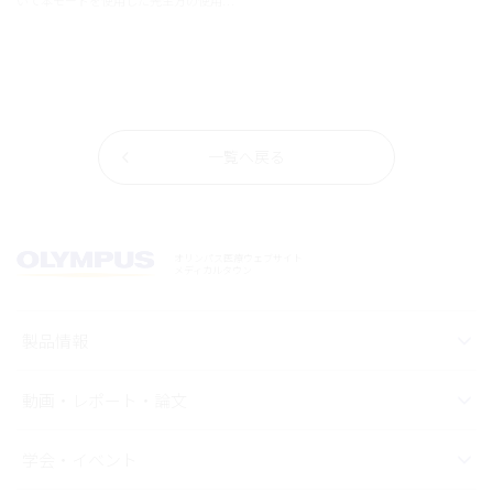
いて本モードを使用した先生方の使用経
験を通じて、病変視認性や診断支援への
可能性を多角的にご紹介します。各臓
器・症例における評価や実際の使用感
を、ぜひご覧ください。
一覧へ戻る
オリンパス医療ウェブサイト
メディカルタウン
製品情報
動画・レポート・論文
学会・イベント