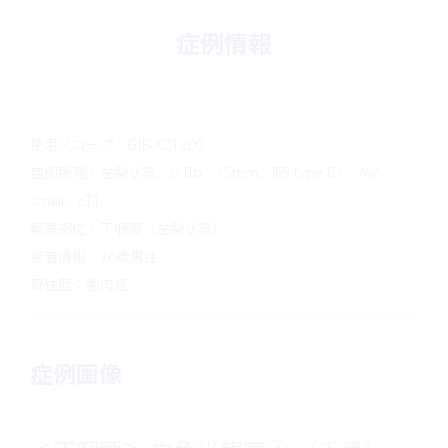
症例情報
使用スコープ：GIF-XZ1200
症例所見：左梨状窩、0-IIb、15mm、JES type B1、AVA-
small、cT1
観察部位：下咽頭（左梨状窩）
患者情報：76歳男性
既往歴：歯肉癌
症例画像