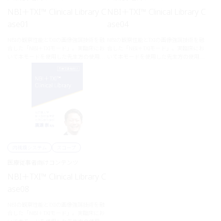
NBI＋TXI™ Clinical Library C
NBI＋TXI™ Clinical Library C
ase01
ase04
NBIの観察性能とTXIの画像強調技術を融
NBIの観察性能とTXIの画像強調技術を融
合した「NBI＋TXIモード」。実臨床にお
合した「NBI＋TXIモード」。実臨床にお
いて本モードを使用した先生方の使用経
いて本モードを使用した先生方の使用経
験を通じて、病変視認性や診断支援への
験を通じて、病変視認性や診断支援への
可能性を多角的にご紹介します。各臓
可能性を多角的にご紹介します。各臓
器・症例における評価や実際の使用感
器・症例における評価や実際の使用感
を、ぜひご覧ください。
を、ぜひご覧ください。
内視鏡システム
スコープ
医療従事者向けコンテンツ
NBI＋TXI™ Clinical Library C
ase08
NBIの観察性能とTXIの画像強調技術を融
合した「NBI＋TXIモード」。実臨床にお