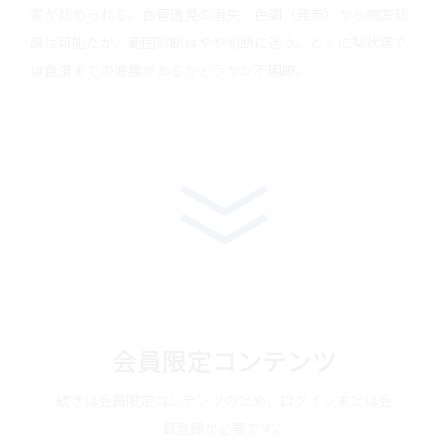
変が認められる。血管透見の消失、色調（発赤）から病変認
識は可能だが、範囲診断はやや判断に迷う。とくに梨状窩で
は食道までの進展があるかどうかが不明瞭。
会員限定コンテンツ
続きは会員限定コンテンツのため、ログインまたは会
員登録が必要です。