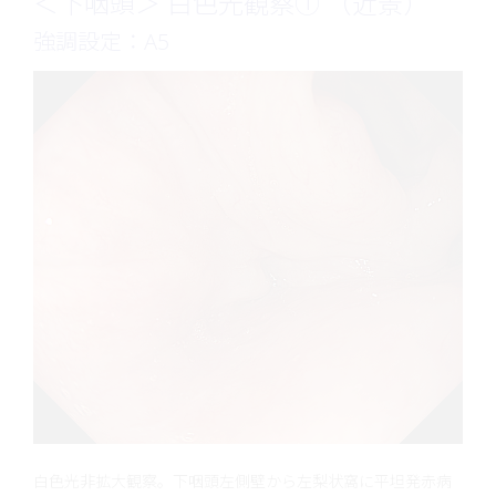
＜下咽頭＞ 白色光観察① （近景）
強調設定：A5
白色光非拡大観察。下咽頭左側壁から左梨状窩に平坦発赤病