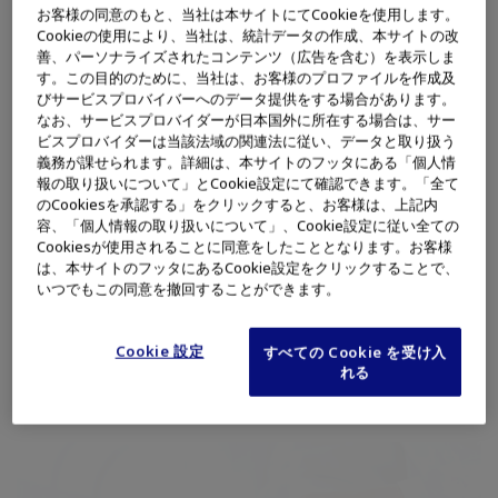
お客様の同意のもと、当社は本サイトにてCookieを使用します。
Cookieの使用により、当社は、統計データの作成、本サイトの改
座長：
東京慈恵会医科大学 鴻 信義 先生
善、パーソナライズされたコンテンツ（広告を含む）を表示しま
演者：
東邦大学医療センター大橋病院 吉川 衛 先生
す。この目的のために、当社は、お客様のプロファイルを作成及
びサービスプロバイバーへのデータ提供をする場合があります。
なお、サービスプロバイダーが日本国外に所在する場合は、サー
VISERA Sに標準搭載されている、耳鼻咽喉科向けに開発された画
ビスプロバイダーは当該法域の関連法に従い、データと取り扱う
義務が課せられます。詳細は、本サイトのフッタにある「個人情
像強調技術『SimCM（疑似カラーモード）』を使用した鼻副鼻腔
報の取り扱いについて」とCookie設定にて確認できます。「全て
炎の粘膜観察について、使用感や今後の発展性を解説いただきま
のCookiesを承認する」をクリックすると、お客様は、上記内
容、「個人情報の取り扱いについて」、Cookie設定に従い全ての
した。
Cookiesが使用されることに同意をしたこととなります。お客様
# 学会・イベント # 機器取り扱い情報関連コンテンツ # 耳鼻咽喉
は、本サイトのフッタにあるCookie設定をクリックすることで、
科内視鏡検査
いつでもこの同意を撤回することができます。
Cookie 設定
すべての Cookie を受け入
れる
ピックアップ製品