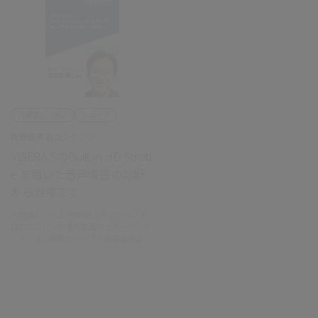
ストロボスコピー、疑似カラーイメージ
ング（SimCM）の活用方法についても解
説いただきました。
内視鏡システム
スコープ
医療従事者コンテンツ
VISERA SのBuilt in HD Strob
e を用いた音声障害の診断
から治療まで
内視鏡システム VISERA S を用いたスト
ロボスコピーの症例動画付きケースレポ
ートです。声帯ポリープや声帯萎縮など
の音声障害患者に対してストロボスコピ
ーを実施し診断のポイントをご解説頂き
ました。