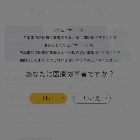
関連する
動画・レポート・論文
当ウェブサイトは、
日本国内の医療従事者のみなさまに情報提供することを
目的としたウェブサイトです。
日本国外の医療従事者および一般の方に情報提供することを
目的としたものではございませんので予めご了承ください。
内視鏡システム
スコープ
内視鏡システム
スコープ
あなたは医療従事者ですか？
【動画】汎用性の高い内視
第126回日本耳鼻咽喉科頭頸部外科学
会総会・学術講演会 ランチョンセミ
鏡システムを活用した耳鼻
ナー
咽喉科内視鏡検査
耳鼻咽喉科内視鏡検査の未
はい
いいえ
来を考える ～Superiority be
内視鏡システム VISERA S を用いた咽喉
頭内視鏡検査の症例解説動画です。NBI
comes Standard～
モードに加え、新たにストロボスコピー
観察機能を搭載しており、これらの機能
VISERA Sの使用経験に基づき、耳鼻咽喉
を用いた咽喉頭内視鏡検査についてご解
科領域の疾患を診断する際の内視鏡の役
説を頂きました。
割について解説いただいています。NBI
モードをはじめとする画像強調機能や、