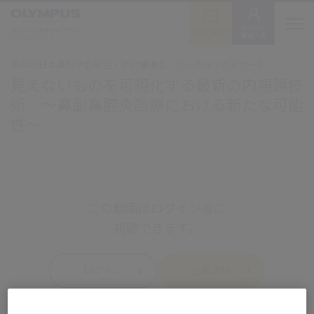
ログイン/
オリンパス医療ウェブサイト
お問い合わせ
新規入会
メディカルタウン
第64回日本鼻科学会総会・学術講演会 ランチョンセミナー9
見えないものを可視化する最新の内視鏡技
術 ～鼻副鼻腔炎診療における新たな可能
性～
この動画はログイン後に
視聴できます。
ログイン
会員登録