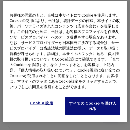
クリニックや診療所の先生方が経鼻内視鏡に求めていた”患者さま
お客様の同意のもと、当社は本サイトにてCookieを使用します。
の負担を軽減する高い挿入性と微細な病変も見逃さない観察性能
Cookieの使用により、当社は、統計データの作成、本サイトの改
善、パーソナライズされたコンテンツ（広告を含む）を表示しま
の両立” 相反する経鼻内視鏡の課題にオリンパスがお応えします。
す。この目的のために、当社は、お客様のプロファイルを作成及
EVIS EXERAⅢと接続できるスコープをスクリーニングに特化した
びサービスプロバイバーへのデータ提供をする場合があります。
なお、サービスプロバイダーが日本国外に所在する場合は、サー
GIF-H190N、GIF-H190、PCF-H190Dに絞り込むことで高いコスト
ビスプロバイダーは当該法域の関連法に従い、データと取り扱う
パフォーマンスを実現。
義務が課せられます。詳細は、本サイトのフッタにある「個人情
報の取り扱いについて」とCookie設定にて確認できます。「全て
のCookiesを承認する」をクリックすると、お客様は、上記内
容、「個人情報の取り扱いについて」、Cookie設定に従い全ての
Cookiesが使用されることに同意をしたこととなります。お客様
は、本サイトのフッタにあるCookie設定をクリックすることで、
いつでもこの同意を撤回することができます。
Cookie 設定
すべての Cookie を受け入
れる