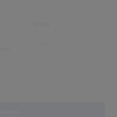
添付文書
PDF
滅菌編）
ト運営会社