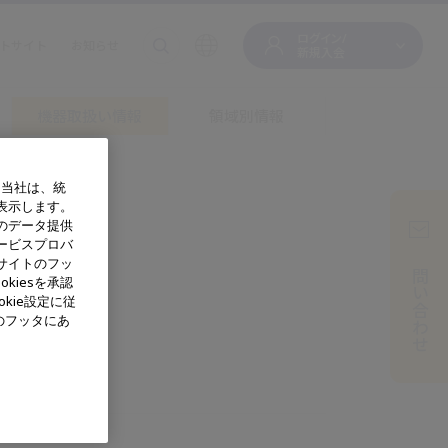
ログイン/
トサイト
お知らせ
新規入会
機器取扱い情報
領域別情報
、当社は、統
表示します。
のデータ提供
ービスプロバ
お問い合わせ
サイトのフッ
kiesを承認
kie設定に従
のフッタにあ
用ください。