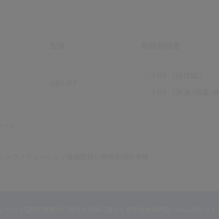
型番
取扱説明書
PDF（操作編）
URF-P7
PDF（洗浄/消毒/
サイト
ニック
ソリューション
機器取扱い情報
領域別情報
について
特定商取引に関する法律に基づく表示
会員規約
Cookie 設定
サイ