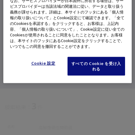
なお、サービスプロバイダーが日本国外に所在する場合は、サー
ビスプロバイダーは当該法域の関連法に従い、データと取り扱う
義務が課せられます。詳細は、本サイトのフッタにある「個人情
報の取り扱いについて」とCookie設定にて確認できます。「全て
検索
のCookiesを承認する」をクリックすると、お客様は、上記内
容、「個人情報の取り扱いについて」、Cookie設定に従い全ての
Cookiesが使用されることに同意をしたこととなります。お客様
は、本サイトのフッタにあるCookie設定をクリックすることで、
英語、数字、-（ハイフン）、/（スラッシュ）は半角で入力してく
いつでもこの同意を撤回することができます。
ださい。
名称の入力例：上部消化管ビデオスコープ、型番の入力例：GIF-
H260
Cookie 設定
すべての Cookie を受け入
名称、型番の一部の入力でも検索可能です。
れる
特殊な文字での検索はできません。（例：&、®、*など）
3
検索結果：
件
名称
高解像硬性関節鏡