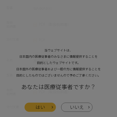
型番
WA4KA400
取扱
PDF（取扱説明書）
説明書
添付文書
PDF
当ウェブサイトは、
日本国内の医療従事者のみなさまに情報提供することを
名称
高解像硬性関節鏡
目的としたウェブサイトです。
日本国外の医療従事者および一般の方に情報提供することを
型番
目的としたものではございませんので予めご了承ください。
WA4KA430
あなたは医療従事者ですか？
取扱
PDF（取扱説明書）
説明書
はい
いいえ
添付文書
PDF