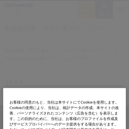
ログイン/
オリンパス医療ウェブサイト
お問い合わせ
新規入会
メディカルタウン
取扱説明書・添付文書ダウンロード
取扱説明書・添付文書ダウンロードのご利用にあたりましては、
下記の注意事項に同意いただいた上でご利用ください。
注意事項
お客様の同意のもと、当社は本サイトにてCookieを使用します。
Cookieの使用により、当社は、統計データの作成、本サイトの改
善、パーソナライズされたコンテンツ（広告を含む）を表示しま
す。この目的のために、当社は、お客様のプロファイルを作成及
名称もしくは型番（機種名）を入力してください。
びサービスプロバイバーへのデータ提供をする場合があります。