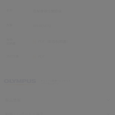
名称
高解像硬性関節鏡
型番
WA4KA470
取扱
PDF（取扱説明書）
説明書
添付文書
PDF
オリンパス医療ウェブサイト
メディカルタウン
製品情報
動画・レポート・論文