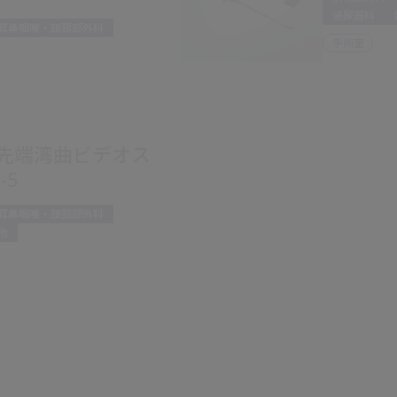
泌尿器科
耳鼻咽喉・頭頸部外科
手術室
EX 先端湾曲ビデオス
-5
耳鼻咽喉・頭頸部外科
他