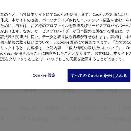
意のもと、当社は本サイトにてCookieを使用します。Cookieの使用により
の作成、本サイトの改善、パーソナライズされたコンテンツ（広告を含む）を
のために、当社は、お客様のプロファイルを作成及びサービスプロバイバーへ
合があります。なお、サービスプロバイダーが日本国外に所在する場合は、サ
当該法域の関連法に従い、データと取り扱う義務が課せられます。詳細は、本
個人情報の取り扱いについて」とCookie設定にて確認できます。「全てのCoo
耳鼻咽喉・
リックすると、お客様は、上記内容、「個人情報の取り扱いについて」、Coo
外科
呼吸器科
泌尿器科
頭頸部外科
ookiesが使用されることに同意をしたこととなります。お客様は、本サイト
ie設定をクリックすることで、いつでもこの同意を撤回することができます。
Cookie 設定
すべての Cookie を受け入れる
室
手術室
透視室
外来・病棟
テム
スコープ
処置具
エネルギーデバイス
手術用
鏡
システム周辺機器
洗浄・消毒・滅菌
その他消耗品