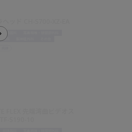
ヘッド CH-S700-XZ-EA
呼吸器科
耳鼻咽喉・頭頸部外科
婦人科
脳神経外科
その他
・病棟
YE FLEX 先端湾曲ビデオス
F-S190-10
呼吸器科
耳鼻咽喉・頭頸部外科