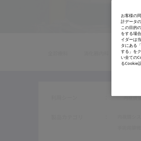
お客様の同
計データ
この目的
をする場
イダーは
タにある「
する」をク
全診療科
消化器内科
消化器
い全てのC
るCook
利用シーン
内視鏡
製品カテゴリ
内視鏡シス
手術用顕微