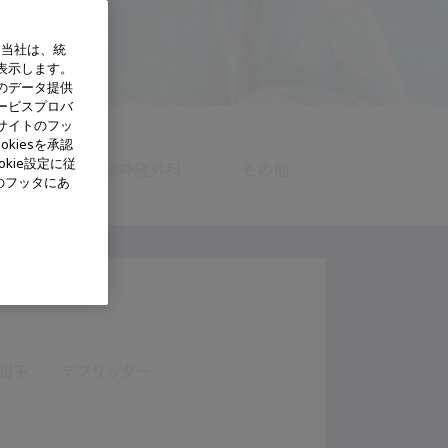
、当社は、統
表示します。
のデータ提供
ービスプロバ
サイトのフッ
kiesを承認
kie設定に従
婦人科
脳神経外科
その他
のフッタにあ
鉗子
デブリッダー