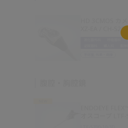
HD 3CMOS カメ
XZ-EA / CH-S20
消化器外科
呼吸器科
泌尿器科
婦人科
脳神
手術室, 外来・病棟
腹腔・胸腔鏡
NEW
ENDOEYE FLE
オスコープ LTF-S
LTF-S700-10-3D