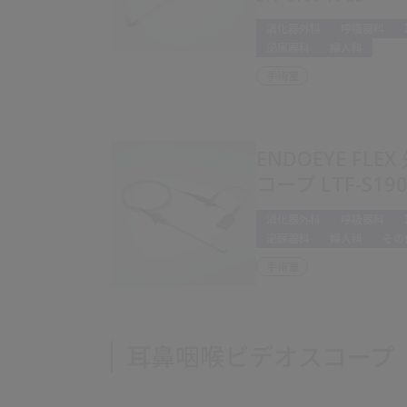
消化器外科
呼吸器科
泌尿器科
婦人科
手術室
ENDOEYE FL
コープ LTF-S190
消化器外科
呼吸器科
泌尿器科
婦人科
その
手術室
耳鼻咽喉ビデオスコープ