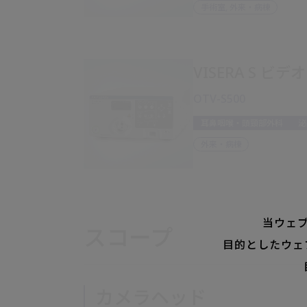
手術室, 外来・病棟
VISERA S 
OTV-S500
耳鼻咽喉・頭頸部外科
泌
外来・病棟
当ウェ
スコープ
目的としたウェ
カメラヘッド