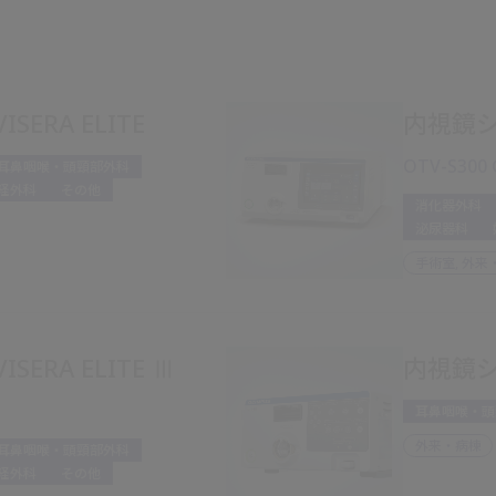
ERA ELITE
内視鏡シス
OTV-S300 
耳鼻咽喉・頭頸部外科
経外科
その他
消化器外科
泌尿器科
手術室, 外来
ERA ELITE Ⅲ
内視鏡シス
耳鼻咽喉・頭
外来・病棟
耳鼻咽喉・頭頸部外科
経外科
その他