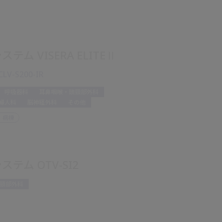
テム VISERA ELITEⅡ
CLV-S200-IR
呼吸器科
耳鼻咽喉・頭頸部外科
婦人科
脳神経外科
その他
・病棟
テム OTV-SI2
頸部外科