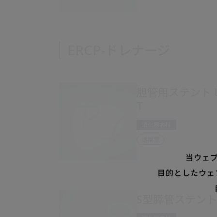
ERCP-ドレナージ
胆管用ステント UM
T
消化器内科
透視室
当ウェ
目的としたウェ
S型膵管ステント