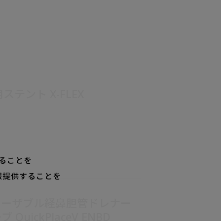
ステント X-FLEX
ることを
報提供することを
。
ポーザブル経鼻胆管ドレナー
QuickPlaceV ENBD