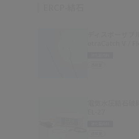
ERCP-結石
ディスポーザブル
etraCatch V / F
消化器内科
透視室
電気水圧結石破砕装
EL-27
消化器内科
透視室