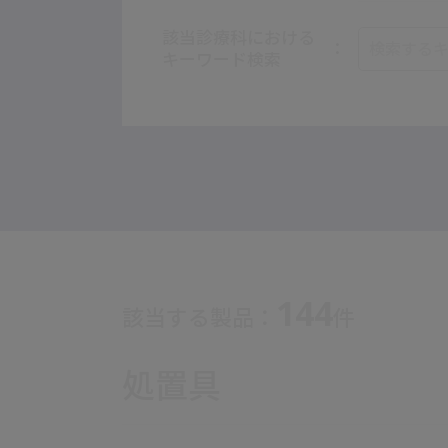
該当診療科における
キーワード検索
144
該当する製品：
件
処置具