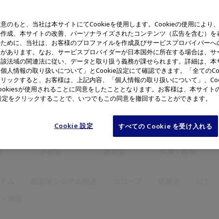
意のもと、当社は本サイトにてCookieを使用します。Cookieの使用により
の作成、本サイトの改善、パーソナライズされたコンテンツ（広告を含む）を
のために、当社は、お客様のプロファイルを作成及びサービスプロバイバーへ
合があります。なお、サービスプロバイダーが日本国外に所在する場合は、サ
当該法域の関連法に従い、データと取り扱う義務が課せられます。詳細は、本
個人情報の取り扱いについて」とCookie設定にて確認できます。「全てのCoo
耳鼻咽喉・
リックすると、お客様は、上記内容、「個人情報の取り扱いについて」、Coo
外科
呼吸器科
泌尿器科
頭頸部外科
ookiesが使用されることに同意をしたこととなります。お客様は、本サイト
ie設定をクリックすることで、いつでもこの同意を撤回することができます。
Cookie 設定
すべての Cookie を受け入れる
室
手術室
透視室
外来・病棟
テム
超音波システム関連
スコープ
処置具
ICT
・滅菌