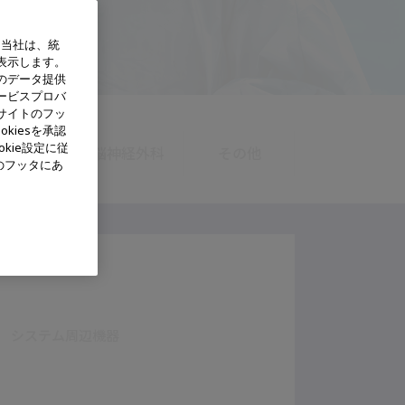
、当社は、統
表示します。
のデータ提供
ービスプロバ
サイトのフッ
kiesを承認
kie設定に従
婦人科
脳神経外科
その他
のフッタにあ
システム周辺機器