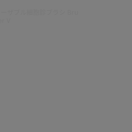
ーザブル細胞診ブラシ Bru
r V