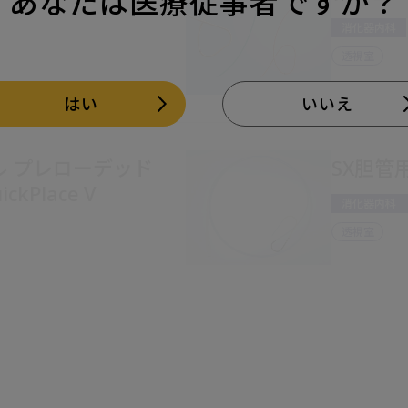
あなたは医療従事者ですか？
消化器内科
透視室
はい
いいえ
ル プレローデッド
SX胆管用
kPlace V
消化器内科
透視室