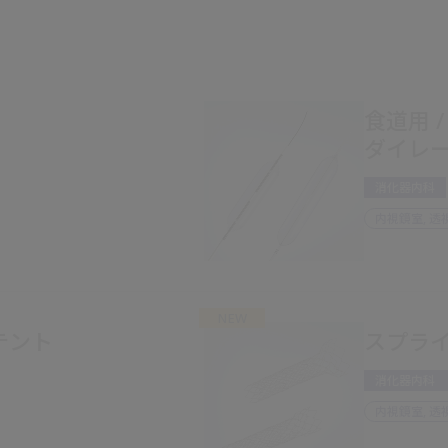
食道用 
ダイレータ
消化器内科
内視鏡室, 透
NEW
テント
スプライ
消化器内科
内視鏡室, 透