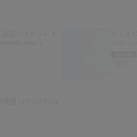
採石バスケット T
ディス
lowerBasket V
バルーン M
消化器内科
透視室
置 LITHOTRON