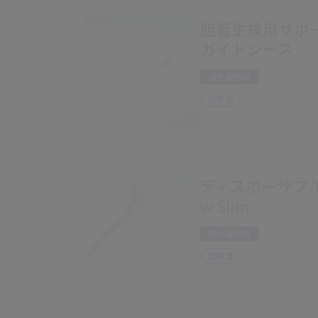
胆管生検用サポー
ガイドシース
消化器内科
透視室
ディスポーザブル生
w Slim
消化器内科
透視室