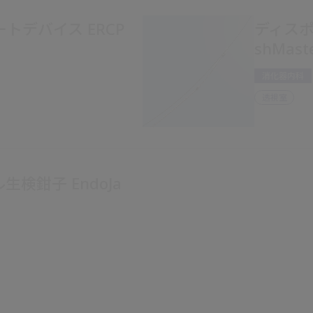
トデバイス ERCP
ディスポ
shMaste
消化器内科
透視室
検鉗子 EndoJa