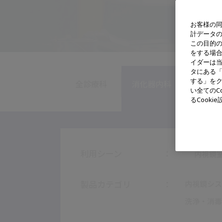
お客様の同
計データ
この目的
をする場
イダーは
タにある「
する」をク
全診療科
消化器内科
消化器
い全てのC
るCook
利用シーン
内視鏡
製品カテゴリ
内視鏡シス
洗浄・消毒