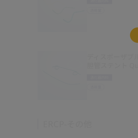
消化器内科
透視室
ディスポーザブ
胆管ステント Quic
消化器内科
透視室
ERCP-その他