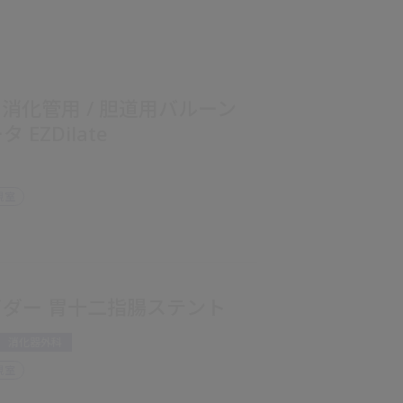
/ 消化管用 / 胆道用バルーン
 EZDilate
視室
ダー 胃十二指腸ステント
消化器外科
視室