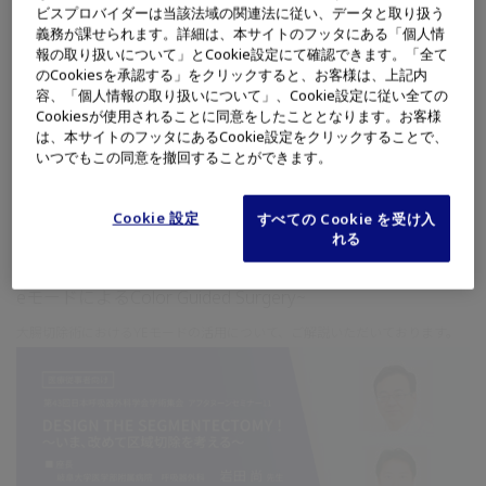
ビスプロバイダーは当該法域の関連法に従い、データと取り扱う
義務が課せられます。詳細は、本サイトのフッタにある「個人情
報の取り扱いについて」とCookie設定にて確認できます。「全て
のCookiesを承認する」をクリックすると、お客様は、上記内
容、「個人情報の取り扱いについて」、Cookie設定に従い全ての
Cookiesが使用されることに同意をしたこととなります。お客様
は、本サイトのフッタにあるCookie設定をクリックすることで、
いつでもこの同意を撤回することができます。
消化器外科
下部消化管
内視鏡システム
治療・手術
Cookie 設定
すべての Cookie を受け入
れる
医療従事者コンテンツ
新たなガイド手術の概念を用いた大腸手術~Yellow Enhanc
eモードによるColor Guided Surgery~
大腸切除術におけるYEモードの活用について、ご解説いただいております。