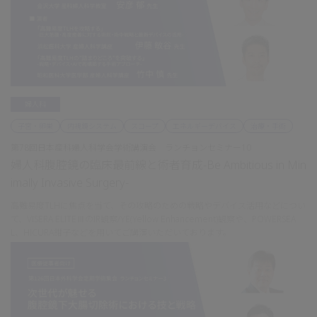
婦人科
子宮・卵巣
内視鏡システム
スコープ
エネルギーデバイス
治療・手術
第78回日本産科婦人科学会学術講演会 ランチョンセミナー10
婦人科腹腔鏡の臨床最前線と術者育成-Be Ambitious in Min
imally Invasive Surgery-
高難易度TLHに焦点を当て、その攻略のための戦略やデバイス活用などについ
て、VISERA ELITEⅢのIR観察/YE(Yellow Enhancement)観察や、POWERSEA
L、HICURA鉗子などを用いてご講演いただいております。