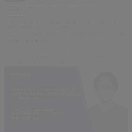
下部尿路
内視鏡システム
スコープ
エネルギーデバイス
診断
治療・手術
OLYMPUS URO Webinar “診え方”と“切れ方”から再考するNMIBC診療 ～光
学技術と切除性能の進化がもたらす価値～
『診えている情報、切れている感覚を研ぎ澄ます ～NMI
BC診療の質を再考する～』
「診え方」と「切れ方」を軸にNMIBC診療を再考し、光学技術および切除性
能の進化がもたらす臨床的価値についてご解説いただき、 講演とディスカッ
ションを通じて実臨床への示唆をご提示いただきました。