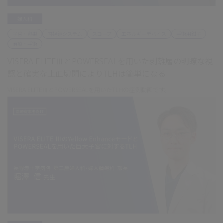
婦人科
子宮・卵巣
内視鏡システム
スコープ
エネルギーデバイス
手術用鉗子
治療・手術
VISERA ELITEⅢとPOWERSEALを用いた剥離層の明瞭な視
認と確実な止血切開によりTLHは簡単になる
VISERA ELITEⅢとPOWERSEALを用いたTLHの症例動画です。