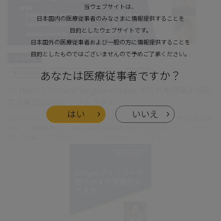
当ウェブサイトは、
日本国内の医療従事者のみなさまに情報提供することを
目的としたウェブサイトです。
日本国外の医療従事者および一般の方に情報提供することを
目的としたものではございませんので予めご了承ください。
呼吸器科
あなたは医療従事者ですか？
肺（気管支）
内視鏡システム
スコープ
治療・手術
OLYMPUS Thoracic Surgical Webinar 単孔式胸腔鏡手術研
究会第7回Webカンファランス
はい
いいえ
2026年1月23日開催の 「OLYMPUS Thoracic Surgical Webinar 単孔式胸腔鏡
手術」の録画映像です。単孔式胸腔鏡手術を実施する上でのテクニックやこ
だわりに関してご講演いただいているWebinarとなります。