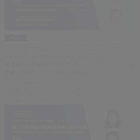
婦人科
子宮・卵巣
内視鏡システム
スコープ
エネルギーデバイス
治療・手術
日本蛍光ガイド手術研究会第9回学術集会ランチョンセミナー
腹腔鏡下悪性腫瘍手術の未来を拓く～センチネルリンパ節
生検とIR観察がもたらすRescue Wing～
2026年度診療報酬改定により、子宮頸がん・体がんへのセンチネルリンパ節
生検加算が保険収載されたことを踏まえ、婦人科がんに対するセンチネルリ
ンパ節生検の歴史・制度設計から、手技の実際、臨床への落とし込み方につ
いてご講演いただいております。