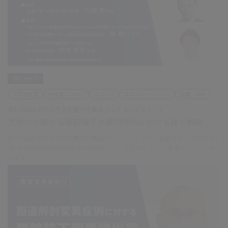
消化器外科
下部消化管
内視鏡システム
スコープ
エネルギーデバイス
治療・手術
第126回日本外科学会定期学術集会ランチョンセミナー3
次世代が魅せる腹腔鏡下大腸切除術における技と戦略
第126回日本外科学会定期学術集会ランチョンセミナー動画です。VISERA ELI
TE ⅢやSONICBEAT/ESG-410の使用シーンを含みながらご講演いただいてお
ります。