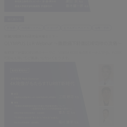
消化器外科
肝胆膵
内視鏡システム
スコープ
エネルギーデバイス
治療・手術
肝臓内視鏡外科研究会共催セミナー
OLYMPUS LLR Webinar ～腹腔鏡下肝亜区域切除の流儀～
腹腔鏡下肝亜区域切除のテーマに、VISERA ELITEⅢのIRモード/LTF-JS、POWE
RSEALを用いてご講演いただいております。