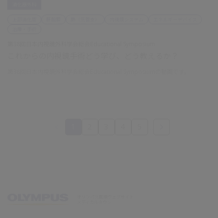
消化器外科
上部消化管
肝胆膵
肺（気管支）
内視鏡システム
エネルギーデバイス
治療・手術
第38回日本内視鏡外科学会総会Educational Symposium
これからの内視鏡手術どう学び、どう教えるか？
第38回日本内視鏡外科学会総会Educational Symposiumの動画です。
1
2
3
4
5
…
オリンパス医療ウェブサイト
メディカルタウン