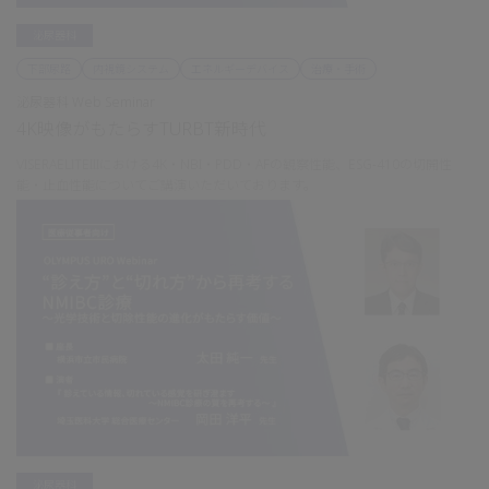
泌尿器科
下部尿路
内視鏡システム
エネルギーデバイス
治療・手術
泌尿器科 Web Seminar
4K映像がもたらすTURBT新時代
VISERAELITEIIIにおける4K・NBI・PDD・AFの観察性能、ESG-410の切開性
能・止血性能についてご講演いただいております。
泌尿器科