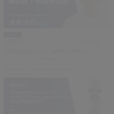
消化器外科
肝胆膵
内視鏡システム
スコープ
エネルギーデバイス
治療・手術
胆道解剖変異症例に対する腹腔鏡下胆嚢摘出術
【インタビュービデオ/症例解説動画】
胆道解剖変異症例に対する腹腔鏡下胆嚢摘出術において、SONICBEATとVISER
A ELITEⅢを用いた手術手技ならびに製品の適正使用について、インタビュー
および症例のご解説をいただいております。