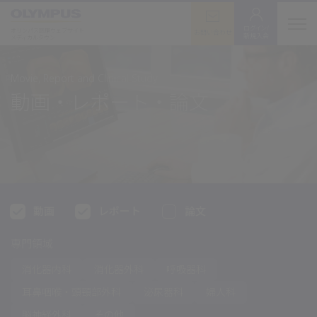
ログイン/
オリンパス医療ウェブサイト
お問い合わせ
新規入会
メディカルタウン
Movie, Report and Clinical Study
動画・レポート・論文
動画
レポート
論文
専門領域
消化器内科
消化器外科
呼吸器科
耳鼻咽喉・
頭頸部外科
泌尿器科
婦人科
脳神経外科
その他