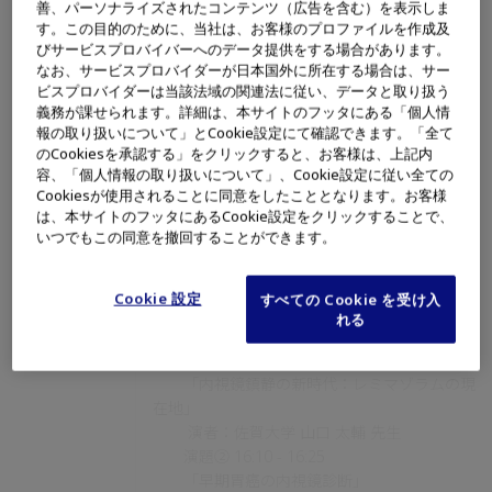
善、パーソナライズされたコンテンツ（広告を含む）を表示しま
■プログラム
す。この目的のために、当社は、お客様のプロファイルを作成及
・ 開会挨拶 15:30 - 15:35
びサービスプロバイバーへのデータ提供をする場合があります。
福岡大学医学部 消化器内科学講座 平井
なお、サービスプロバイダーが日本国外に所在する場合は、サー
ビスプロバイダーは当該法域の関連法に従い、データと取り扱う
郁仁 先生
義務が課せられます。詳細は、本サイトのフッタにある「個人情
報の取り扱いについて」とCookie設定にて確認できます。「全て
・ 機器に関する取り組み報告 15:35 -
のCookiesを承認する」をクリックすると、お客様は、上記内
15:55
容、「個人情報の取り扱いについて」、Cookie設定に従い全ての
司会：佐賀大学 江﨑 幹宏 先生
Cookiesが使用されることに同意をしたこととなります。お客様
報告：オリンパスメディカルシステムズ
は、本サイトのフッタにあるCookie設定をクリックすることで、
いつでもこの同意を撤回することができます。
株式会社
・ 話題提供
Cookie 設定
すべての Cookie を受け入
司会：九州大学 森山 智彦 先生
れる
：久留米大学 竹田津 英稔 先生
演題① 15:55 - 16:10
「内視鏡鎮静の新時代：レミマゾラムの現
在地」
演者：佐賀大学 山口 太輔 先生
演題② 16:10 - 16:25
「早期胃癌の内視鏡診断」