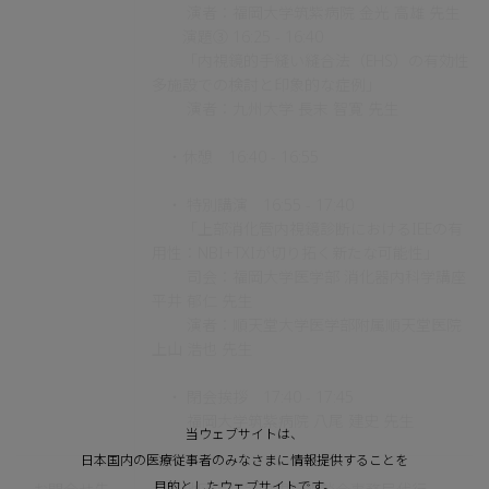
演者：福岡大学筑紫病院 金光 高雄 先生
演題③ 16:25 - 16:40
「内視鏡的手縫い縫合法（EHS）の有効性
多施設での検討と印象的な症例」
演者：九州大学 長末 智寛 先生
・休憩 16:40 - 16:55
・ 特別講演 16:55 - 17:40
「上部消化管内視鏡診断におけるIEEの有
用性：NBI+TXIが切り拓く新たな可能性」
司会：福岡大学医学部 消化器内科学講座
平井 郁仁 先生
演者：順天堂大学医学部附属順天堂医院
上山 浩也 先生
・ 閉会挨拶 17:40 - 17:45
福岡大学筑紫病院 八尾 建史 先生
当ウェブサイトは、
日本国内の医療従事者のみなさまに情報提供することを
目的としたウェブサイトです。