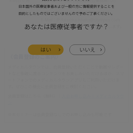
お問合せ先
九州地区消化器内視鏡懇談会事務局代行
日本国外の医療従事者および一般の方に情報提供することを
オリンパスマーケティング株式会社
担当：九州エンドスコピー 斎田 宙
目的としたものではございませんので予めご了承ください。
E-Mail：
JP-fukuoka-kikaku@olympus.com
あなたは医療従事者ですか？
※お問合せはメールにてお願いいたします。
はい
いいえ
〈会員登録のご案内〉
メディカルタウンでは、会員登録いただくことで動画やレポー
トなど多岐に渡るコンテンツをお楽しみいただけるほか、スマ
ートフォンでのメディカルタウンアプリもご利用いただけま
す。ぜひこの機会に会員登録をご検討ください。
会員登録はこちら（無料）：
入会お申し込み | メディカルタウ
ン
※本セミナーは会員登録なしでのお申し込みも可能です