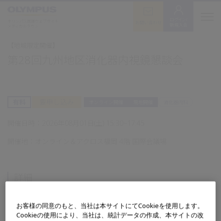
ログイン/
オリンパス医療ウェブサイト
お問い合わせ
新規入会
メディカルタウン
【地域限定開催】
第28回九州地区消化器内視鏡懇談会
要申し込み
有料
オンライン開催
現地開催
消化器内科
開催日時：
2026年08月01日(土) 15:30~17:45
開催地：オンライン＆アクロス福岡 4階 国際会議場
詳細
お客様の同意のもと、当社は本サイトにてCookieを使用します。
イベント内
■参加費：1,000円
Cookieの使用により、当社は、統計データの作成、本サイトの改
容