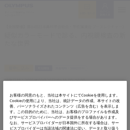
ログイン/
オリンパス医療ウェブサイト
お問い合わせ
新規入会
メディカルタウン
【全国開催】第64回日本鼻科学会総会・学術講演会 ブースレクチャー2
疑似カラーモードで診る、内視鏡検査の新
たな世界
要申し込み
現地開催
耳鼻咽喉・頭頸部外科
開催日時：
2025年09月26日(金) 15:00~16:00
開催地：ホスピタリティルーム2（東京ドームホテル B1・輝）
お客様の同意のもと、当社は本サイトにてCookieを使用します。
Cookieの使用により、当社は、統計データの作成、本サイトの改
残席に余裕があります
善、パーソナライズされたコンテンツ（広告を含む）を表示しま
す。この目的のために、当社は、お客様のプロファイルを作成及
びサービスプロバイバーへのデータ提供をする場合があります。
詳細
なお、サービスプロバイダーが日本国外に所在する場合は、サー
ビスプロバイダーは当該法域の関連法に従い、データと取り扱う