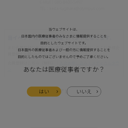
E-Mail：080-8400-5497
TEL：keita.sugihara@olympus.com
当ウェブサイトは、
日本国内の医療従事者のみなさまに情報提供することを
当イベントは会員様限定イベントとなります。
目的としたウェブサイトです。
まだ会員登録がお済でない方は、先に以下のリンクより新規会
日本国外の医療従事者および一般の方に情報提供することを
員登録をお願いいたします。
目的としたものではございませんので予めご了承ください。
会員登録はこちら（無料）：
入会お申し込み | メディカルタウ
あなたは医療従事者ですか？
ン
はい
いいえ
受付終了しました