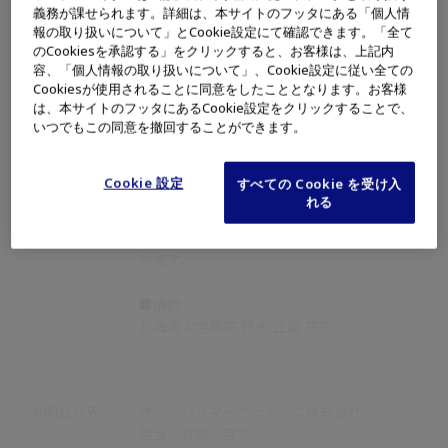
義務が課せられます。詳細は、本サイトのフッタにある「個人情
報の取り扱いについて」とCookie設定にて確認できます。「全て
イベント内
■概要
のCookiesを承認する」をクリックすると、お客様は、上記内
容
本レクチャーでは、弊社製品開発チームによる
容、「個人情報の取り扱いについて」、Cookie設定に従い全ての
「VISERA S」の技術紹介に加え、専門医の先
Cookiesが使用されることに同意をしたこととなります。お客様
生から実臨床でのご経験をもとに、VISERA S
は、本サイトのフッタにあるCookie設定をクリックすることで、
いつでもこの同意を撤回することができます。
に搭載された新たな観察モードである「疑似カ
ラーモード」について、実臨床でのご使用経験
に基づき実際の使用感や今後の可能性について
Cookie 設定
すべての Cookie を受け入
ご解説いただきます。また、参加者の皆さまか
れる
らのご質問を受けながら、モデルを用いた観察
ハンズオンもご体験いただける内容となってお
ります。
■講師
北海道大学病院 鈴木 正宣 先生
お問合せ先
オリンパスマーケティング株式会社
担当：杉原 啓太