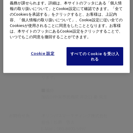
義務が課せられます。詳細は、本サイトのフッタにある「個人情
報の取り扱いについて」とCookie設定にて確認できます。「全て
イベント内
■概要
のCookiesを承認する」をクリックすると、お客様は、上記内
容
本レクチャーでは、弊社製品開発チームによる
容、「個人情報の取り扱いについて」、Cookie設定に従い全ての
「VISERA S」の技術紹介に加え、専門医の先
Cookiesが使用されることに同意をしたこととなります。お客様
は、本サイトのフッタにあるCookie設定をクリックすることで、
生から実臨床でのご経験をもとに、VISERA S
いつでもこの同意を撤回することができます。
に搭載された新たな観察モードである「疑似カ
ラーモード」について、実臨床でのご使用経験
に基づき実際の使用感や今後の可能性について
Cookie 設定
すべての Cookie を受け入
ご解説いただきます。また、参加者の皆さまか
れる
らのご質問を受けながら、モデルを用いた観察
ハンズオンもご体験いただける内容となってお
ります。
■講師
加古川中央市民病院 井之口 豪 先生
お問合せ先
オリンパスマーケティング株式会社
担当：杉原 啓太
E-Mail：080-8400-5497