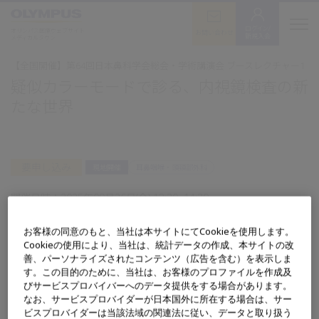
ログイン/
オリンパス医療ウェブサイト
お問い合わせ
新規入会
メディカルタウン
【全国開催】第64回日本鼻科学会総会・学術講演会 ブースレクチャー1
疑似カラーモードで診る、内視鏡検査の新
たな世界
要申し込み
現地開催
耳鼻咽喉・頭頸部外科
開催日時：
2025年09月26日(金) 13:30~14:30
開催地：ホスピタリティルーム2（東京ドームホテル B1・輝）
お客様の同意のもと、当社は本サイトにてCookieを使用します。
Cookieの使用により、当社は、統計データの作成、本サイトの改
残席に余裕があります
善、パーソナライズされたコンテンツ（広告を含む）を表示しま
す。この目的のために、当社は、お客様のプロファイルを作成及
びサービスプロバイバーへのデータ提供をする場合があります。
なお、サービスプロバイダーが日本国外に所在する場合は、サー
詳細
ビスプロバイダーは当該法域の関連法に従い、データと取り扱う