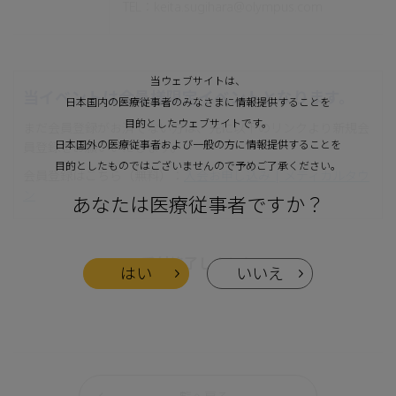
TEL：keita.sugihara@olympus.com
当ウェブサイトは、
当イベントは会員様限定イベントとなります。
日本国内の医療従事者のみなさまに情報提供することを
目的としたウェブサイトです。
まだ会員登録がお済でない方は、先に以下のリンクより新規会
日本国外の医療従事者および一般の方に情報提供することを
員登録をお願いいたします。
目的としたものではございませんので予めご了承ください。
会員登録はこちら（無料）：
入会お申し込み | メディカルタウ
ン
あなたは医療従事者ですか？
受付終了しました
はい
いいえ