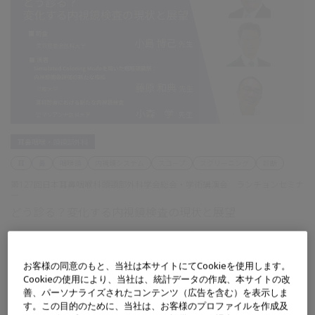
耳鼻咽喉・頭頸部外科
耳
鼻
咽喉頭
内視鏡システム
スコープ
スクリーニング
診断
第127回日本耳鼻咽喉科頭頸部外科学会総会・学術講演会 ランチョンセミナ
ー
どう診る？変化する内視鏡検査の現状と展望
VISERA Sに標準搭載されている、画像強調技術『SimCM（疑似カラーモー
ド）』を使用した咽喉頭内視鏡検査並びに耳内視鏡検査について、使用感や
今後の発展性を解説いただきました。
お客様の同意のもと、当社は本サイトにてCookieを使用します。
Cookieの使用により、当社は、統計データの作成、本サイトの改
善、パーソナライズされたコンテンツ（広告を含む）を表示しま
す。この目的のために、当社は、お客様のプロファイルを作成及