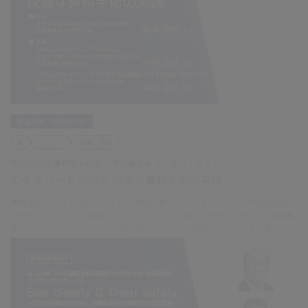
耳鼻咽喉・頭頸部外科
鼻
スコープ
治療・手術
第63回日本鼻科学会総会・学術講演会 ランチョンセミナー
エキスパートが語る 快適な鼻科手術の実践
鼻科手術における様々なストレス要因に触れ、どのように工夫すれば快適に
手術ができるかをご講演いただきました。その中でVISERA ELITE Ⅲの4K高画
質やContinuous Auto Focusの利点についてもご解説いただいております。