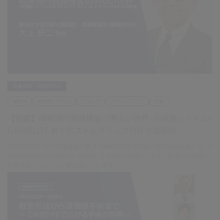
耳鼻咽喉・頭頸部外科
咽喉頭
内視鏡システム
スコープ
スクリーニング
診断
【動画】咽喉頭内視鏡検査の明るい世界 -内視鏡システムV
ISERAELITE ⅢとピストルグリップENFの活用例-
VISERA ELITE Ⅲの使用経験に基づく咽喉頭内視鏡検査の症例解説動画です。M
odified-Killian’s method（MK法）と transoral NBI による下咽頭・中咽頭の
観察手法についてもご解説頂いています。