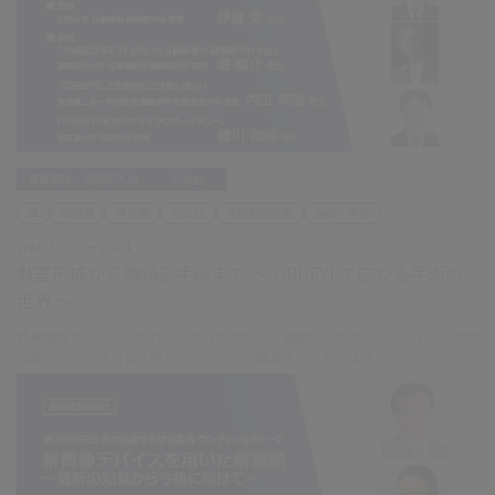
耳鼻咽喉・頭頸部外科
その他
耳
咽喉頭
甲状腺
その他
手術用顕微鏡
治療・手術
Webセミナー2024
鼓室形成から頭頸部手術まで ～ ORBEYEで広がる手術の
世界 ～
耳鼻咽喉科・頭頸部外科・形成外科領域の各種症例におけるORBEYEのご使用
経験を元に、適切な使用方法についてご講演頂いております。