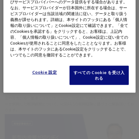
びサービスプロバイバーへのデータ提供をする場合があります。
なお、サービスプロバイダーが日本国外に所在する場合は、サー
ビスプロバイダーは当該法域の関連法に従い、データと取り扱う
義務が課せられます。詳細は、本サイトのフッタにある「個人情
報の取り扱いについて」とCookie設定にて確認できます。「全て
のCookiesを承認する」をクリックすると、お客様は、上記内
容、「個人情報の取り扱いについて」、Cookie設定に従い全ての
Cookiesが使用されることに同意をしたこととなります。お客様
は、本サイトのフッタにあるCookie設定をクリックすることで、
いつでもこの同意を撤回することができます。
耳鼻咽喉・頭頸部外科
咽喉頭
内視鏡システム
スコープ
スクリーニング
診断
Cookie 設定
すべての Cookie を受け入
れる
第38回日本喉頭科学会総会・学術講演会 ランチョンセミナー2
のどを守る二つの光～NBI×ストロボが導く診断と治療～
音声障害診療の基礎とストロボスコピーの役割、NBIモードとストロボスコピ
ーを併用した喉頭観察について、VISERA Sの使用経験に基づきご解説頂いてお
ります。