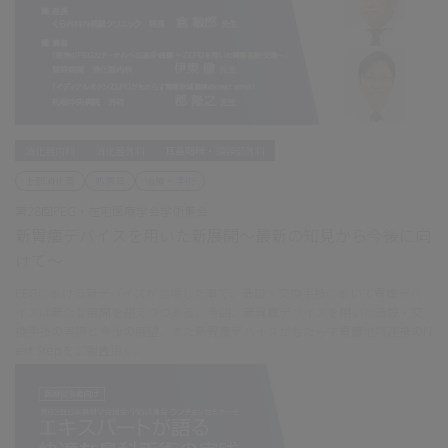
消化器内科
消化器外科
耳鼻咽喉・頭頸部外科
上部消化管
処置具
治療・手術
第28回PEG・在宅医療学会学術集会
新胃瘻デバイスを用いた新展開～最新の知見から今後に向
けて～
PEGにおける新デバイスが登場した事で、造設・交換手技において胃瘻デバ
イスは新たな展開を迎えつつある。今回、新胃瘻デバイスを用いた造設・交
換手技の実際と今後の展望、また新胃瘻デバイスがもたらす胃瘻地域連携のN
ext Stepをご報告頂く。