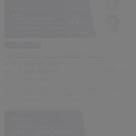
耳鼻咽喉・頭頸部外科
耳
内視鏡システム
スコープ
手術用顕微鏡
治療・手術
第35回日本耳科学会総会・学術講演会 ランチョンセミナー
Heads Up Surgeryが生み出す2つの「楽」～外視鏡・内視
鏡それぞれの視点から～
施設でのORBEYEの活用状況、臨床使用のコツ、光学顕微鏡からの切替が可能
な点など、実際の症例映像を交えてご講演いただいていおります。
加えて、VISERA ELITEⅢによる耳科手術の使用経験をご講演いただいておりま
す。