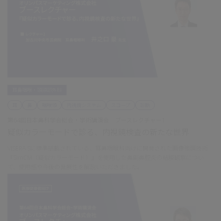
耳鼻咽喉・頭頸部外科
耳
鼻
咽喉頭
内視鏡システム
スコープ
診断
第64回日本鼻科学会総会・学術講演会 ブースレクチャー1
疑似カラーモードで診る、内視鏡検査の新たな世界
VISERA Sに標準搭載されている、耳鼻咽喉科向けに開発された画像強調技術
『SimCM（疑似カラーモード）』を使用した鼻副鼻腔炎の粘膜観察につい
て、使用感や今後の発展性を解説いただきました。