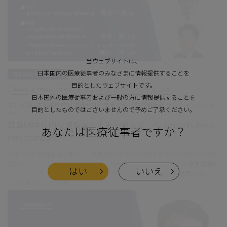
当ウェブサイトは、
日本国内の医療従事者のみなさまに情報提供することを
耳鼻咽喉・頭頸部外科
目的としたウェブサイトです。
咽喉頭
内視鏡システム
スコープ
スクリーニング
診断
日本国外の医療従事者および一般の方に情報提供することを
第126回日本耳鼻咽喉科頭頸部外科学会総会・学術講演会 ランチョンセミナ
目的としたものではございませんので予めご了承ください。
ー
耳鼻咽喉科内視鏡検査の未来を考える ～Superiority beco
あなたは医療従事者ですか？
mes Standard～
VISERA Sの使用経験に基づき、耳鼻咽喉科領域の疾患を診断する際の内視鏡の
役割について解説いただいています。NBIモードをはじめとする画像強調機能
はい
いいえ
や、ストロボスコピー、疑似カラーイメージング（SimCM）の活用方法につ
いても解説いただきました。