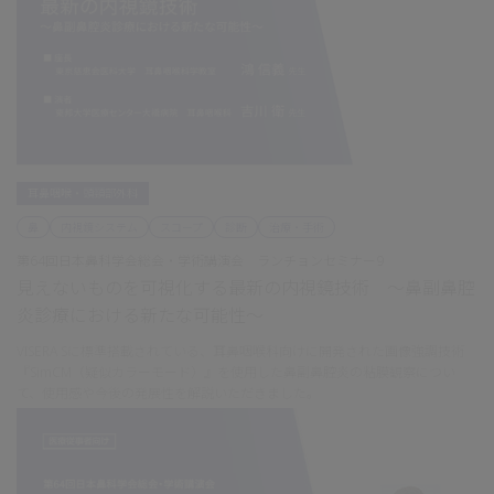
耳鼻咽喉・頭頸部外科
鼻
内視鏡システム
スコープ
診断
治療・手術
第64回日本鼻科学会総会・学術講演会 ランチョンセミナー9
見えないものを可視化する最新の内視鏡技術 ～鼻副鼻腔
炎診療における新たな可能性～
VISERA Sに標準搭載されている、耳鼻咽喉科向けに開発された画像強調技術
『SimCM（疑似カラーモード）』を使用した鼻副鼻腔炎の粘膜観察につい
て、使用感や今後の発展性を解説いただきました。