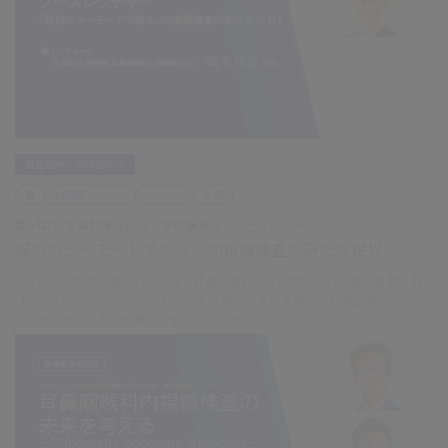
耳鼻咽喉・頭頸部外科
鼻
内視鏡システム
スコープ
診断
第64回日本鼻科学会総会・学術講演会 ブースレクチャー2
疑似カラーモードで診る、内視鏡検査の新たな世界
VISERA Sに標準搭載されている、耳鼻咽喉科向けに開発された画像強調技術
『SimCM（疑似カラーモード）』を使用した鼻副鼻腔炎の粘膜観察につい
て、使用感や今後の発展性を解説いただきました。