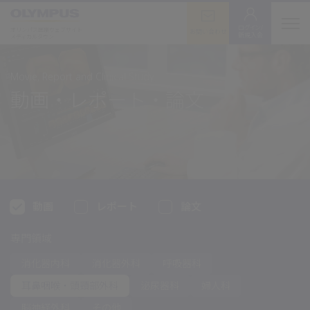
ログイン/
オリンパス医療ウェブサイト
お問い合わせ
新規入会
メディカルタウン
Movie, Report and Clinical Study
動画・レポート・論文
動画
レポート
論文
専門領域
消化器内科
消化器外科
呼吸器科
耳鼻咽喉・
頭頸部外科
泌尿器科
婦人科
脳神経外科
その他