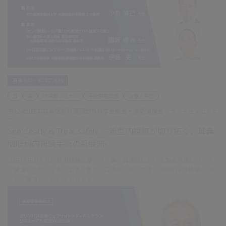
耳鼻咽喉・頭頸部外科
耳
鼻
内視鏡システム
手術用顕微鏡
治療・手術
第124回日本耳鼻咽喉科頭頸部外科学会総会・学術講演会 ランチョンセミナ
ー
See clearly & Treat safely -新型内視鏡が切り拓く、耳鼻
咽喉科内視鏡手術の新展開-
VISERA ELITE Ⅲの使用経験に基づき、鼻・耳領域における製品特徴について
ご講演いただいております。また、耳領域においては、ORBEYEの特徴につい
てもご講演いただいております。