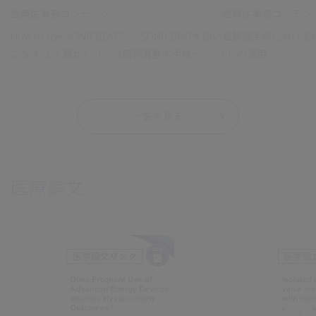
医療従事者コンテンツ
医療従事者コンテン
How to use SONICBEAT？ ～SONICBEATを使い
直腸癌手術におけるYell
こなすコツ 胃がんリンパ節郭清基本手技～
E）の活用
一覧を見る
医療論文