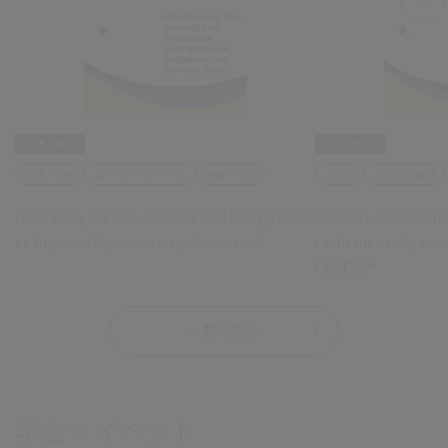
婦人科
その他
子宮・卵巣
エネルギーデバイス
治療・手術
その他
手術用顕微鏡
Does Frequent Use of Advanced Energy Devic
Isolated anterior mitr
es Improve Hysterectomy Outcomes?
r with minimally inv
ORBEYE™
一覧を見る
学会・イベント