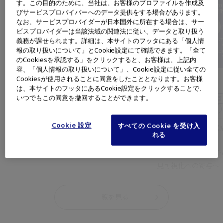
す。この目的のために、当社は、お客様のプロファイルを作成及
びサービスプロバイバーへのデータ提供をする場合があります。
なお、サービスプロバイダーが日本国外に所在する場合は、サー
ビスプロバイダーは当該法域の関連法に従い、データと取り扱う
義務が課せられます。詳細は、本サイトのフッタにある「個人情
報の取り扱いについて」とCookie設定にて確認できます。「全て
のCookiesを承認する」をクリックすると、お客様は、上記内
容、「個人情報の取り扱いについて」、Cookie設定に従い全ての
Cookiesが使用されることに同意をしたこととなります。お客様
消化器内科
消化器内科
は、本サイトのフッタにあるCookie設定をクリックすることで、
いつでもこの同意を撤回することができます。
上部消化管
下部消化管
内視鏡システム
スコープ
上部消化管
下部消化管
スクリーニング
診断
スクリーニング
診断
Cookie 設定
すべての Cookie を受け入
第111回日本消化器内視鏡学会総会サテライト
第112回 日本消化
れる
セミナー1
ナー
NBI/TXIで“際立つ”内視鏡診断
内視鏡診断のNext Fro
見可視化への寄与～
一覧を見る