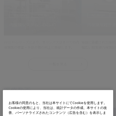
消化器内科
呼吸器科
消化器内科
内視鏡システム EVIS X1
内視鏡用超音波観
EVIS X1シリーズにより、オリンパスはすべての内
独自に搭載された技術
視鏡医の検査・手技の質の向上に貢献します。
幅広い超音波内視鏡診
一覧を見る
医療動画
お客様の同意のもと、当社は本サイトにてCookieを使用します。
Cookieの使用により、当社は、統計データの作成、本サイトの改
善、パーソナライズされたコンテンツ（広告を含む）を表示しま