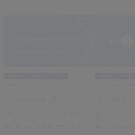
消化器内科
その他
消化器内科
消化器外科
その他
オンライン開催
現地開
現地開催
09
07
09
05
土
2026
2026
月
月
日
年
年
20:00 - 21:00
14:00 - 17:30
開催地：オンライン＆
開催地：ホテルスプリングス幕張 本館3階 クリ
越後の間
スタル
新潟胆膵内視鏡研究会
第34回千葉県内視鏡実技研究会～消化管～