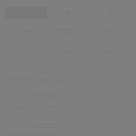
全診療科
消化器内科
消化器外科
耳鼻咽喉・
呼吸器科
泌尿器科
頭頸部外科
婦人科
脳神経外科
その他
2026.08.07
サイト更新情報
北関東胆膵ELITE Academy 2026
2026.08.03
サイト更新情報
第31回北陸地区消化器内視鏡懇談会
2026.07.31
サイト更新情報
第4回愛知県消化器内視鏡懇談会