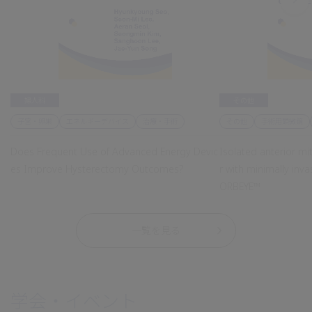
婦人科
その他
子宮・卵巣
エネルギーデバイス
治療・手術
その他
手術用顕微鏡
Does Frequent Use of Advanced Energy Devic
Isolated anterior mitr
es Improve Hysterectomy Outcomes?
r with minimally inv
ORBEYE™
一覧を見る
学会・イベント