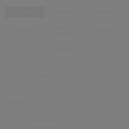
全診療科
消化器内科
消化器外科
耳鼻咽喉・
呼吸器科
泌尿器科
頭頸部外科
婦人科
脳神経外科
その他
2026.08.07
医療安全情報
ディスポーザブル結紮装置（HX-400U-30）回収のご連絡
2026.08.07
サイト更新情報
北関東胆膵ELITE Academy 2026
2026.08.03
サイト更新情報
第31回北陸地区消化器内視鏡懇談会