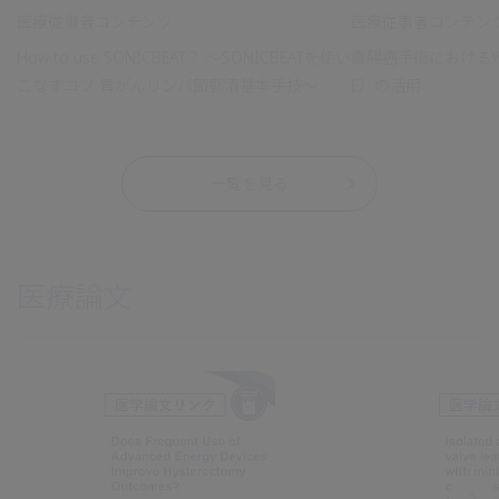
医療従事者コンテンツ
医療従事者コンテン
How to use SONICBEAT？ ～SONICBEATを使い
直腸癌手術におけるYell
こなすコツ 胃がんリンパ節郭清基本手技～
E）の活用
一覧を見る
医療論文