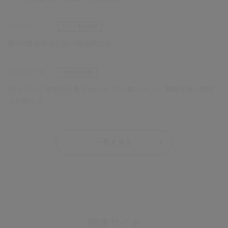
2026.07.31
サイト更新情報
第4回愛知県消化器内視鏡懇談会
2026.07.29
医療安全情報
SBカワスミ株式会社製 Bactrian SR大腸ステント 展開不良に関す
るお知らせ
一覧を見る
関連サイト