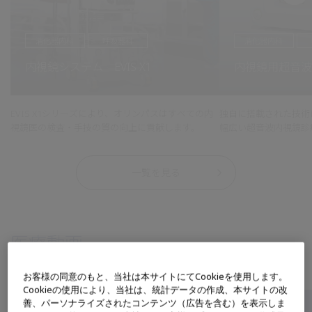
消化器内科
呼吸器科
消化器内科
内視鏡システム EVIS X1
内視鏡用超音波観
EVIS X1シリーズにより、オリンパスはすべての内
独自に搭載された技術
視鏡医の検査・手技の質の向上に貢献します。
幅広い超音波内視鏡診
一覧を見る
医療動画
お客様の同意のもと、当社は本サイトにてCookieを使用します。
Cookieの使用により、当社は、統計データの作成、本サイトの改
善、パーソナライズされたコンテンツ（広告を含む）を表示しま