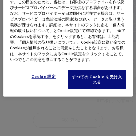
す。この目的のために、当社は、お客様のプロファイルを作成及
びサービスプロバイバーへのデータ提供をする場合があります。
なお、サービスプロバイダーが日本国外に所在する場合は、サー
ビスプロバイダーは当該法域の関連法に従い、データと取り扱う
義務が課せられます。詳細は、本サイトのフッタにある「個人情
報の取り扱いについて」とCookie設定にて確認できます。「全て
のCookiesを承認する」をクリックすると、お客様は、上記内
容、「個人情報の取り扱いについて」、Cookie設定に従い全ての
Cookiesが使用されることに同意をしたこととなります。お客様
消化器内科
消化器内科
は、本サイトのフッタにあるCookie設定をクリックすることで、
いつでもこの同意を撤回することができます。
上部消化管
下部消化管
内視鏡システム
スコープ
上部消化管
下部消化管
スクリーニング
診断
スクリーニング
診断
Cookie 設定
すべての Cookie を受け入
第111回日本消化器内視鏡学会総会サテライト
第112回 日本消化
れる
セミナー1
ナー
NBI/TXIで“際立つ”内視鏡診断
内視鏡診断のNext Fro
見可視化への寄与～
一覧を見る