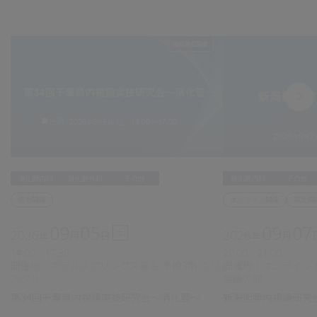
消化器内科
その他
消化器内科
消化器外科
その他
オンライン開催
現地開
現地開催
09
07
09
05
土
2026
2026
月
月
日
年
年
20:00 - 21:00
14:00 - 17:30
開催地：オンライン＆
開催地：ホテルスプリングス幕張 本館3階 クリ
越後の間
スタル
新潟胆膵内視鏡研究会
第34回千葉県内視鏡実技研究会～消化管～